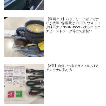
【動画アリ】バッテリー上がりでナ
ビが故障!?修理費は?30プリウストヨ
タ純正ナビNSDN-W59 パナソニック
ナビ・ストラーダ等にて多発!?
【2章】自分で出来る!!フィルムTV
アンテナの貼り方