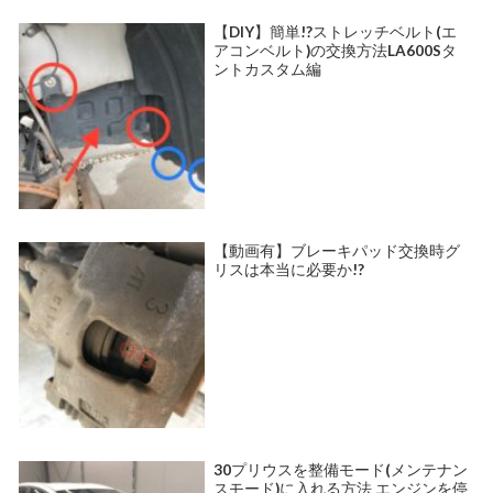
【DIY】簡単!?ストレッチベルト(エ
アコンベルト)の交換方法LA600Sタ
ントカスタム編
【動画有】ブレーキパッド交換時グ
リスは本当に必要か!?
30プリウスを整備モード(メンテナン
スモード)に入れる方法 エンジンを停