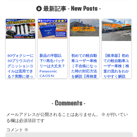
ーン編](岐阜陸
運局)
New Posts
最新記事 -
-
80ヴォクシーに
新品の半額以
初めての軽自動
【岐阜版】初め
30プリウスのイ
下!?再生バッテ
車ユーザー車検
ての軽自動車ユ
グニッションコ
リーは大丈夫？
｜不合格になっ
ーザー車検｜検
イルは流用でき
Panasonic
た時の対応方法
査の流れをわか
CAOS N-
る？実際に使っ
を解説【再検査
りやすく解説
S115/A4を実測
たリアルな結果
編】
【検査編】
レビュー
Comments
-
-
メールアドレスが公開されることはありません。
※
が付いてい
る欄は必須項目です
コメント
※