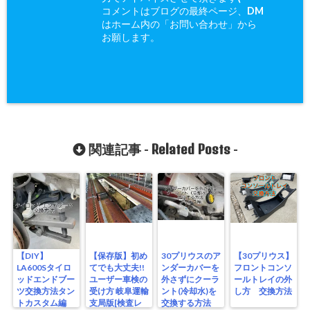
コメントはブログの最終ページ、DM
はホーム内の「お問い合わせ」から
お願します。
Related Posts
関連記事 -
-
【DIY】
【保存版】初め
30プリウスのア
【30プリウス】
LA600Sタイロ
てでも大丈夫!!
ンダーカバーを
フロントコンソ
ッドエンドブー
ユーザー車検の
外さずにクーラ
ールトレイの外
ツ交換方法タン
受け方 岐阜運輸
ント(冷却水)を
し方 交換方法
トカスタム編
支局版[検査レ
交換する方法