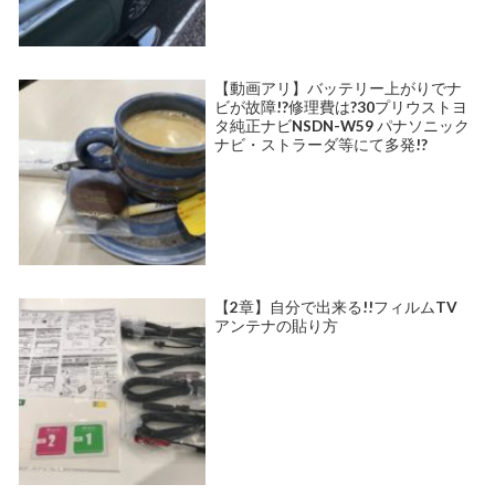
【動画アリ】バッテリー上がりでナ
ビが故障!?修理費は?30プリウストヨ
タ純正ナビNSDN-W59 パナソニック
ナビ・ストラーダ等にて多発!?
【2章】自分で出来る!!フィルムTV
アンテナの貼り方