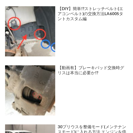
【DIY】簡単!?ストレッチベルト(エ
アコンベルト)の交換方法LA600Sタ
ントカスタム編
【動画有】ブレーキパッド交換時グ
リスは本当に必要か!?
30プリウスを整備モード(メンテナン
スモード)に入れる方法 エンジンを停