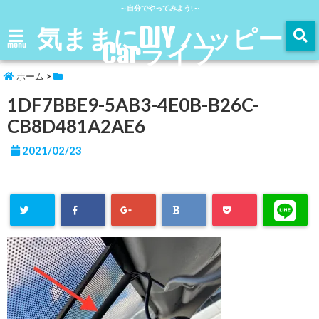
～自分でやってみよう!～
気ままにDIY ハッピー
Carライフ
menu
ホーム
>
1DF7BBE9-5AB3-4E0B-B26C-
CB8D481A2AE6
2021/02/23