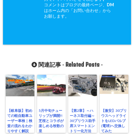
コメントはブログの最終ページ、DM
はホーム内の「お問い合わせ」から
お願します。
Related Posts
関連記事 -
-
【岐阜版】初め
5月中旬チュー
【第2章】～ハ
【激安】30プリ
ての軽自動車ユ
リップが満開!!
ーネス取付編～
ウスヘッドライ
ーザー車検｜検
芝桜とコラボが
30プリウス助手
トをLEDバルブ
査の流れをわか
楽しめる牧歌の
席スマートエン
(電球)へ交換し
りやすく解説
里
トリー化方法
てみた