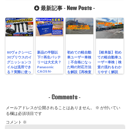
【検査編】
New Posts
最新記事 -
-
80ヴォクシーに
新品の半額以
初めての軽自動
【岐阜版】初め
30プリウスのイ
下!?再生バッテ
車ユーザー車検
ての軽自動車ユ
グニッションコ
リーは大丈夫？
｜不合格になっ
ーザー車検｜検
イルは流用でき
Panasonic
た時の対応方法
査の流れをわか
CAOS N-
る？実際に使っ
を解説【再検査
りやすく解説
S115/A4を実測
たリアルな結果
編】
【検査編】
レビュー
Comments
-
-
メールアドレスが公開されることはありません。
※
が付いてい
る欄は必須項目です
コメント
※