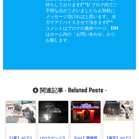
待ちしております(^^)/ ブログ内でご
不明な点がございましたらお気軽に
メッセージ頂ければと思います。 全
力でアドバイスさせて頂きます(^^ゞ
コメントはブログの最終ページ、DM
はホーム内の「お問い合わせ」から
お願します。
Related Posts
関連記事 -
-
【3章】30プリ
LEDラゲッジラ
【DIY】間接照
【激安】30プリ