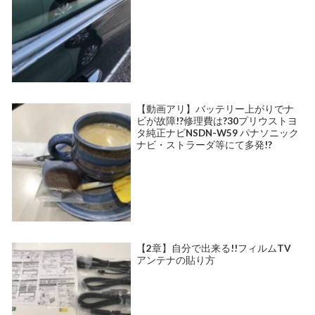
【動画アリ】バッテリー上がりでナ
ビが故障!?修理費は?30プリウストヨ
タ純正ナビNSDN-W59 パナソニック
ナビ・ストラーダ等にて多発!?
【2章】自分で出来る!!フィルムTV
アンテナの貼り方