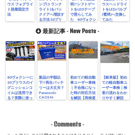
ウス フォグライ
ンプ(トランク
明!?シフトゲー
ウスヘッドライ
ト脱着固定方
ライト)をバッ
トをLEDテープ
トをLEDバルブ
法
クドアへ増設す
で照らしてみ
(電球)へ交換し
る方法 30プリ
た 80ヴォクシ
てみた
ウス
ー編
New Posts
最新記事 -
-
80ヴォクシーに
新品の半額以
初めての軽自動
【岐阜版】初め
30プリウスのイ
下!?再生バッテ
車ユーザー車検
ての軽自動車ユ
グニッションコ
リーは大丈夫？
｜不合格になっ
ーザー車検｜検
イルは流用でき
Panasonic
た時の対応方法
査の流れをわか
CAOS N-
る？実際に使っ
を解説【再検査
りやすく解説
S115/A4を実測
たリアルな結果
編】
【検査編】
レビュー
Comments
-
-