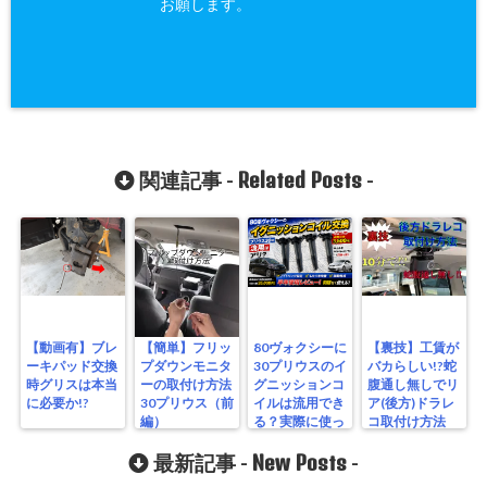
お願します。
Related Posts
関連記事 -
-
【動画有】ブレ
【簡単】フリッ
80ヴォクシーに
【裏技】工賃が
ーキパッド交換
プダウンモニタ
30プリウスのイ
バカらしい!?蛇
時グリスは本当
ーの取付け方法
グニッションコ
腹通し無しでリ
に必要か!?
30プリウス（前
イルは流用でき
ア(後方)ドラレ
編）
る？実際に使っ
コ取付け方法
たリアルな結果
New Posts
最新記事 -
-