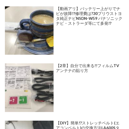
【動画アリ】バッテリー上がりでナ
ビが故障!?修理費は?30プリウストヨ
タ純正ナビNSDN-W59 パナソニック
ナビ・ストラーダ等にて多発!?
【2章】自分で出来る!!フィルムTV
アンテナの貼り方
【DIY】簡単!?ストレッチベルト(エ
アコンベルト)の交換方法LA600Sタ