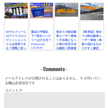
80ヴォクシーに
新品の半額以
初めての軽自動
【岐阜版】初め
30プリウスのイ
下!?再生バッテ
車ユーザー車検
ての軽自動車ユ
グニッションコ
リーは大丈夫？
｜不合格になっ
ーザー車検｜検
イルは流用でき
Panasonic
た時の対応方法
査の流れをわか
CAOS N-
る？実際に使っ
を解説【再検査
りやすく解説
S115/A4を実測
たリアルな結果
編】
【検査編】
レビュー
Comments
-
-
メールアドレスが公開されることはありません。
※
が付いてい
る欄は必須項目です
コメント
※