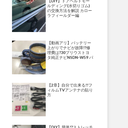
【DIY】ドアベルトモー
ルディング(水切りゴム)
の交換方法を解説 カロー
ラフィールダー編
【動画アリ】バッテリー
上がりでナビが故障!?修
理費は?30プリウストヨ
タ純正ナビNSDN-W59 パ
ナソニックナビ・ストラ
ーダ等にて多発!?
【2章】自分で出来る!!フ
ィルムTVアンテナの貼り
方
【DIY】簡単!?ストレッチ