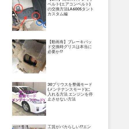
ベルト(エアコンベルト)
の交換方法LA600Sタント
カスタム編
【動画有】ブレーキパッ
ド交換時グリスは本当に
必要か!?
30プリウスを整備モード
(メンテナンスモード)に
入れる方法 エンジンを停
止させない方法
工賃がバカらしい!?エン