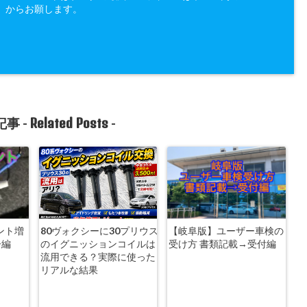
」からお願します。
Related Posts
事 -
-
ント増
80ヴォクシーに30プリウス
【岐阜版】ユーザー車検の
シー編
のイグニッションコイルは
受け方 書類記載→受付編
流用できる？実際に使った
リアルな結果