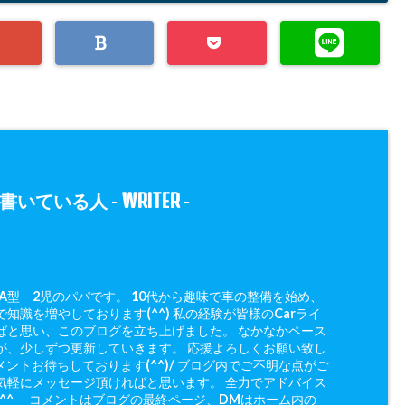
WRITER
書いている人 -
-
 A型 2児のパパです。 10代から趣味で車の整備を始め、
知識を増やしております(^^) 私の経験が皆様のCarライ
ばと思い、このブログを立ち上げました。 なかなかペース
が、少しずつ更新していきます。 応援よろしくお願い致し
メントお待ちしております(^^)/ ブログ内でご不明な点がご
気軽にメッセージ頂ければと思います。 全力でアドバイス
(^^ゞ コメントはブログの最終ページ、DMはホーム内の