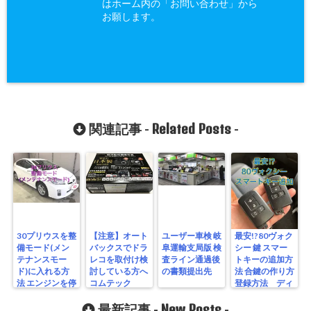
はホーム内の「お問い合わせ」から
お願します。
Related Posts
関連記事 -
-
30プリウスを整
【注意】オート
ユーザー車検 岐
最安!?80ヴォク
備モード(メン
バックスでドラ
阜運輸支局版 検
シー 鍵 スマー
テナンスモー
レコを取付け検
査ライン通過後
トキーの追加方
ド)に入れる方
討している方へ
の書類提出先
法 合鍵の作り方
法 エンジンを停
コムテック
登録方法 ディ
止させない方法
HDR-352GHP
ーラーの見積も
レビュー
New Posts
りは?
最新記事 -
-