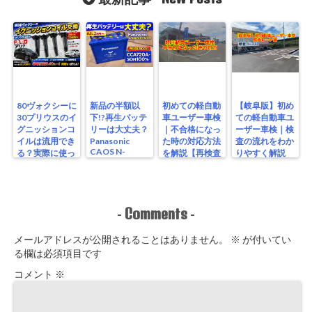
80ヴォクシーに
新品の半額以
初めての軽自動
【岐阜版】初め
30プリウスのイ
下!?再生バッテ
車ユーザー車検
ての軽自動車ユ
グニッションコ
リーは大丈夫？
｜不合格になっ
ーザー車検｜検
イルは流用でき
Panasonic
た時の対応方法
査の流れをわか
CAOS N-
る？実際に使っ
を解説【再検査
りやすく解説
S115/A4を実測
たリアルな結果
編】
【検査編】
レビュー
Comments
-
-
メールアドレスが公開されることはありません。
※
が付いてい
る欄は必須項目です
コメント
※