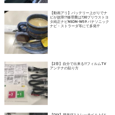
【動画アリ】バッテリー上がりでナ
ビが故障!?修理費は?30プリウストヨ
タ純正ナビNSDN-W59 パナソニック
ナビ・ストラーダ等にて多発!?
【2章】自分で出来る!!フィルムTV
アンテナの貼り方
【DIY】簡単!?ストレッチベルト(エ