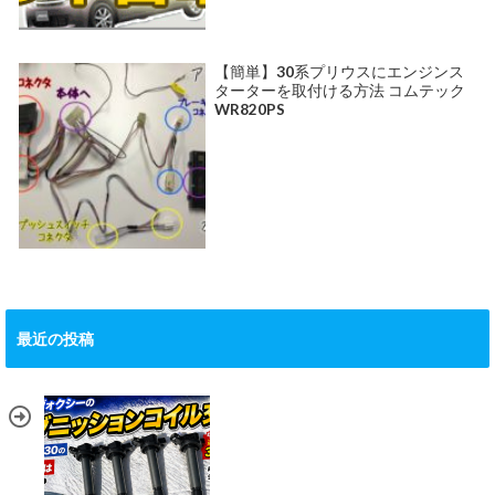
【簡単】30系プリウスにエンジンス
ターターを取付ける方法 コムテック
WR820PS
最近の投稿