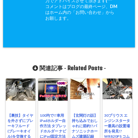
力でアドバイスさせて頂きます(^^ゞ
コメントはブログの最終ページ、DM
はホーム内の「お問い合わせ」から
お願します。
Related Posts
関連記事 -
-
【裏技】タイヤ
100均で!?車用
【玄関灯の話】
30プリウス エ
を外さずにブレ
iPadホルダー自
持ち込みでおし
ンジンスタータ
ーキフルード
作方法 タブレッ
ゃれに節約!?パ
ー最高の設置場
(ブレーキオイ
ドホルダー ナビ
ナソニックホー
所を発見!?
ル)を交換する
にiPad固定方法
ムズ建築記録
WR820PS コム