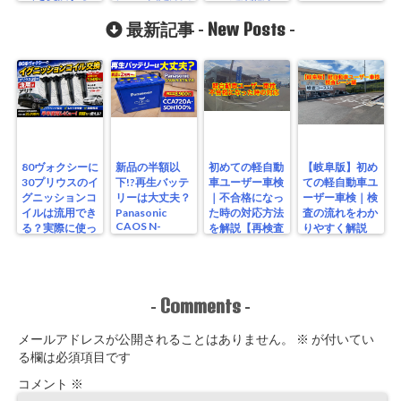
方法 LA600Sタ
30プリウス編
テック
ントカスタム編
New Posts
最新記事 -
-
80ヴォクシーに
新品の半額以
初めての軽自動
【岐阜版】初め
30プリウスのイ
下!?再生バッテ
車ユーザー車検
ての軽自動車ユ
グニッションコ
リーは大丈夫？
｜不合格になっ
ーザー車検｜検
イルは流用でき
Panasonic
た時の対応方法
査の流れをわか
CAOS N-
る？実際に使っ
を解説【再検査
りやすく解説
S115/A4を実測
たリアルな結果
編】
【検査編】
レビュー
Comments
-
-
メールアドレスが公開されることはありません。
※
が付いてい
る欄は必須項目です
コメント
※