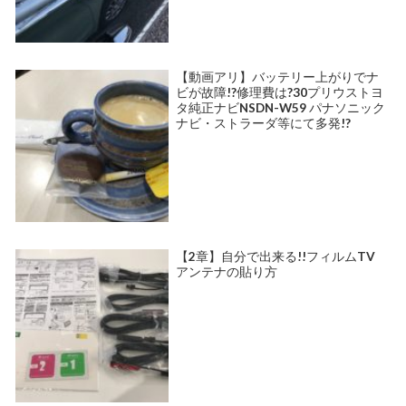
【動画アリ】バッテリー上がりでナ
ビが故障!?修理費は?30プリウストヨ
タ純正ナビNSDN-W59 パナソニック
ナビ・ストラーダ等にて多発!?
【2章】自分で出来る!!フィルムTV
アンテナの貼り方