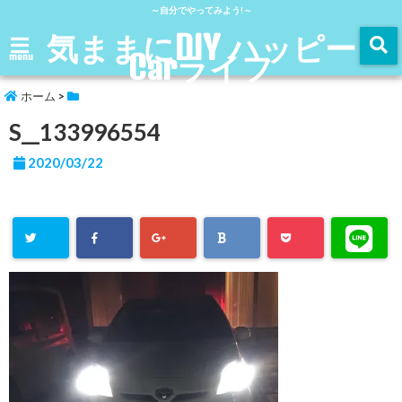
～自分でやってみよう!～
気ままにDIY ハッピー
Carライフ
menu
ホーム
>
S__133996554
2020/03/22