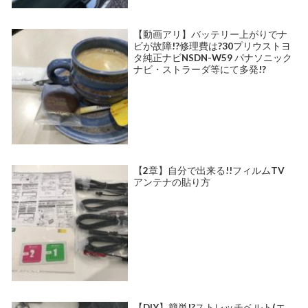
【動画アリ】バッテリー上がりでナ
ビが故障!?修理費は?30プリウストヨ
タ純正ナビNSDN-W59 パナソニック
ナビ・ストラーダ等にて多発!?
【2章】自分で出来る!!フィルムTV
アンテナの貼り方
【DIY】簡単!?ストレッチベルト(エ