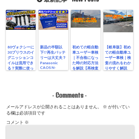
80ヴォクシーに
新品の半額以
初めての軽自動
【岐阜版】初め
30プリウスのイ
下!?再生バッテ
車ユーザー車検
ての軽自動車ユ
グニッションコ
リーは大丈夫？
｜不合格になっ
ーザー車検｜検
イルは流用でき
Panasonic
た時の対応方法
査の流れをわか
CAOS N-
る？実際に使っ
を解説【再検査
りやすく解説
S115/A4を実測
たリアルな結果
編】
【検査編】
レビュー
Comments
-
-
メールアドレスが公開されることはありません。
※
が付いてい
る欄は必須項目です
コメント
※