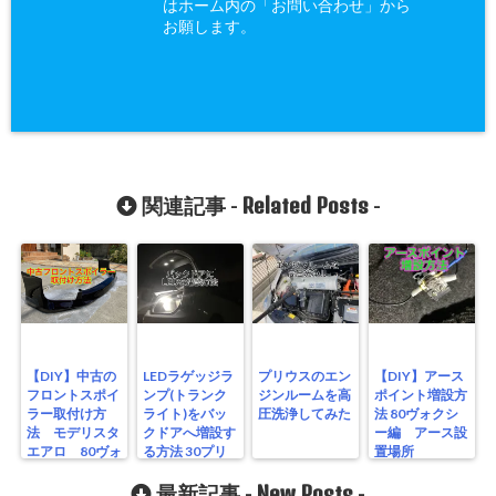
はホーム内の「お問い合わせ」から
お願します。
Related Posts
関連記事 -
-
【DIY】中古の
LEDラゲッジラ
プリウスのエン
【DIY】アース
フロントスポイ
ンプ(トランク
ジンルームを高
ポイント増設方
ラー取付け方
ライト)をバッ
圧洗浄してみた
法 80ヴォクシ
法 モデリスタ
クドアへ増設す
ー編 アース設
エアロ 80ヴォ
る方法 30プリ
置場所
クシー編
ウス
New Posts
最新記事 -
-