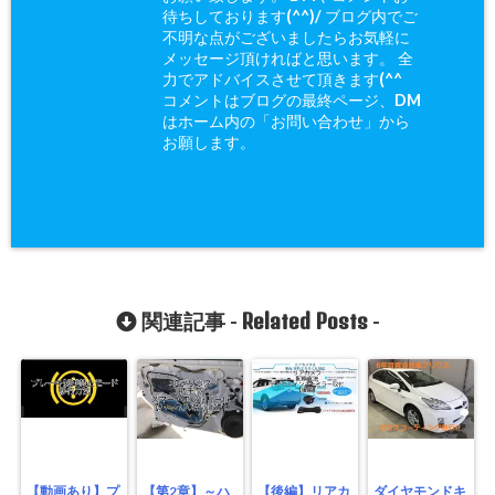
待ちしております(^^)/ ブログ内でご
不明な点がございましたらお気軽に
メッセージ頂ければと思います。 全
力でアドバイスさせて頂きます(^^ゞ
コメントはブログの最終ページ、DM
はホーム内の「お問い合わせ」から
お願します。
Related Posts
関連記事 -
-
【動画あり】プ
【第2章】～ハ
【後編】リアカ
ダイヤモンドキ