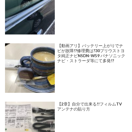
【動画アリ】バッテリー上がりでナ
ビが故障!?修理費は?30プリウストヨ
タ純正ナビNSDN-W59 パナソニック
ナビ・ストラーダ等にて多発!?
【2章】自分で出来る!!フィルムTV
アンテナの貼り方