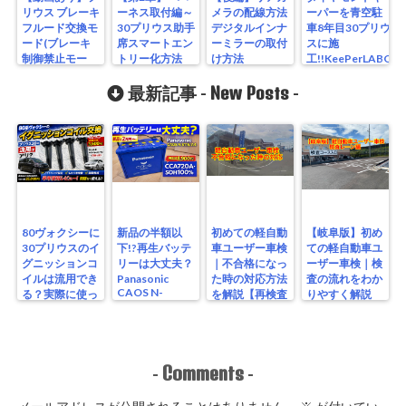
リウス ブレーキ
ーネス取付編～
メラの配線方法
ーパーを青空駐
フルード交換モ
30プリウス助手
デジタルインナ
車8年目30プリウ
ード(ブレーキ
席スマートエン
ーミラーの取付
スに施
制御禁止モー
トリー化方法
け方法
工!!KeePerLABO
ド)移行方法
レビュー
New Posts
最新記事 -
-
80ヴォクシーに
新品の半額以
初めての軽自動
【岐阜版】初め
30プリウスのイ
下!?再生バッテ
車ユーザー車検
ての軽自動車ユ
グニッションコ
リーは大丈夫？
｜不合格になっ
ーザー車検｜検
イルは流用でき
Panasonic
た時の対応方法
査の流れをわか
CAOS N-
る？実際に使っ
を解説【再検査
りやすく解説
S115/A4を実測
たリアルな結果
編】
【検査編】
レビュー
Comments
-
-