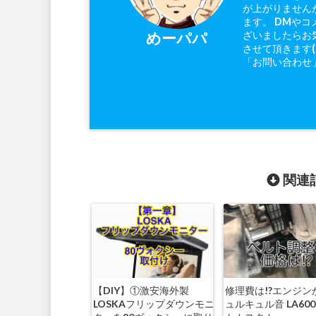
が上がりません
ます。 DMやコ
ざいましたらお
めーパパ
させて頂きます
「お問い合わせ
関連記
【DIY】①激安海外製
修理費は!?エンジン
LOSKAフリップダウンモニ
ュルキュル音 LA600