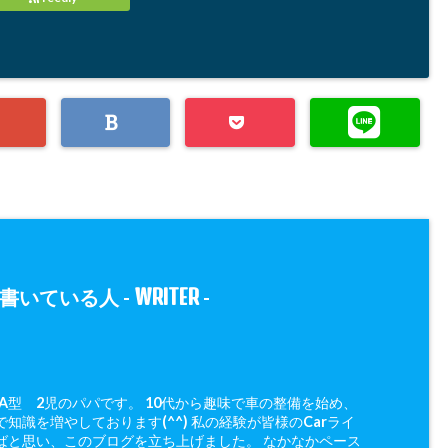
WRITER
書いている人 -
-
 A型 2児のパパです。 10代から趣味で車の整備を始め、
知識を増やしております(^^) 私の経験が皆様のCarライ
ばと思い、このブログを立ち上げました。 なかなかペース