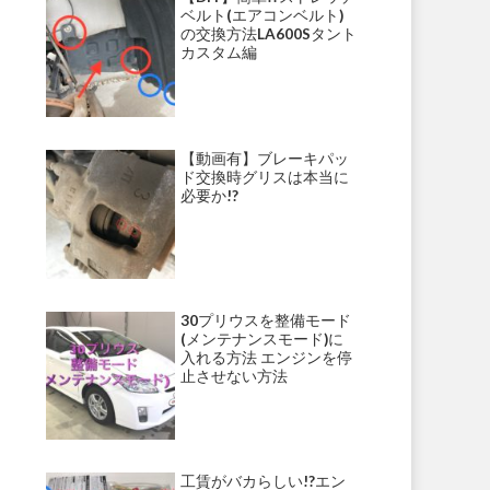
ベルト(エアコンベルト)
の交換方法LA600Sタント
カスタム編
【動画有】ブレーキパッ
ド交換時グリスは本当に
必要か!?
30プリウスを整備モード
(メンテナンスモード)に
入れる方法 エンジンを停
止させない方法
工賃がバカらしい!?エン