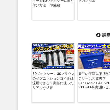
ターを80ヴォクシーに取り
トカスタム
付け方法 準備編
最新
80ヴォクシーに30プリウス
新品の半額以下!?再
のイグニッションコイルは
テリーは大丈夫？
流用できる？実際に使った
Panasonic CAOS N
S115/A4を実測レ
リアルな結果