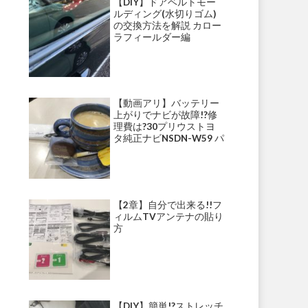
【DIY】ドアベルトモー
ルディング(水切りゴム)
の交換方法を解説 カロー
ラフィールダー編
【動画アリ】バッテリー
上がりでナビが故障!?修
理費は?30プリウストヨ
タ純正ナビNSDN-W59 パ
ナソニックナビ・ストラ
ーダ等にて多発!?
【2章】自分で出来る!!フ
ィルムTVアンテナの貼り
方
【DIY】簡単!?ストレッチ