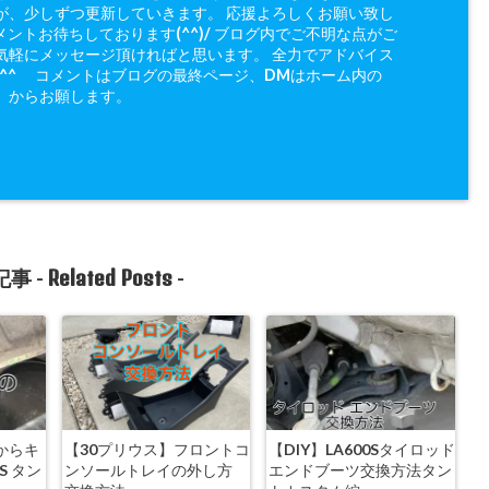
が、少しずつ更新していきます。 応援よろしくお願い致し
メントお待ちしております(^^)/ ブログ内でご不明な点がご
気軽にメッセージ頂ければと思います。 全力でアドバイス
(^^ゞ コメントはブログの最終ページ、DMはホーム内の
」からお願します。
Related Posts
事 -
-
からキ
【30プリウス】フロントコ
【DIY】LA600Sタイロッド
S タン
ンソールトレイの外し方
エンドブーツ交換方法タン