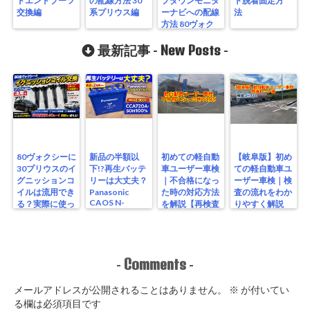
ドエンドブーツ
の配線方法 30
プダウンモニタ
ト脱着固定方
交換編
系プリウス編
ーナビへの配線
法
方法 80ヴォク
シー NSZT-
New Posts
Y62G
最新記事 -
-
80ヴォクシーに
新品の半額以
初めての軽自動
【岐阜版】初め
30プリウスのイ
下!?再生バッテ
車ユーザー車検
ての軽自動車ユ
グニッションコ
リーは大丈夫？
｜不合格になっ
ーザー車検｜検
イルは流用でき
Panasonic
た時の対応方法
査の流れをわか
CAOS N-
る？実際に使っ
を解説【再検査
りやすく解説
S115/A4を実測
たリアルな結果
編】
【検査編】
レビュー
Comments
-
-
メールアドレスが公開されることはありません。
※
が付いてい
る欄は必須項目です