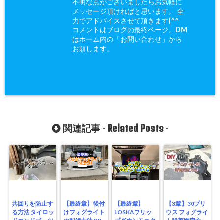
不明な点がございましたらお気軽に
メッセージ頂ければと思います。 全
力でアドバイスさせて頂きます(^^ゞ
コメントはブログの最終ページ、DM
はホーム内の「お問い合わせ」から
お願します。
Related Posts
関連記事 -
-
共回りを防止す
【最終章】後付
【最終章】
【3章】30プリ
る方法 タイロッ
けフォグライト
LOSKAフリッ
ウス フォグライ