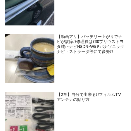
【動画アリ】バッテリー上がりでナ
ビが故障!?修理費は?30プリウストヨ
タ純正ナビNSDN-W59 パナソニック
ナビ・ストラーダ等にて多発!?
【2章】自分で出来る!!フィルムTV
アンテナの貼り方