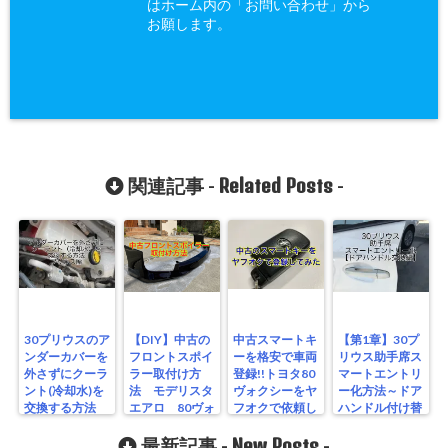
はホーム内の「お問い合わせ」から
お願します。
Related Posts
関連記事 -
-
30プリウスのア
【DIY】中古の
中古スマートキ
【第1章】30プ
ンダーカバーを
フロントスポイ
ーを格安で車両
リウス助手席ス
外さずにクーラ
ラー取付け方
登録!!トヨタ80
マートエントリ
ント(冷却水)を
法 モデリスタ
ヴォクシーをヤ
ー化方法～ドア
交換する方法
エアロ 80ヴォ
フオクで依頼し
ハンドル付け替
クシー編
てみた
え編～
New Posts
最新記事 -
-