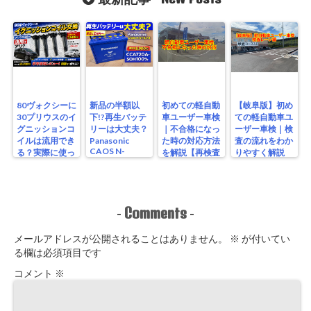
80ヴォクシーに
新品の半額以
初めての軽自動
【岐阜版】初め
30プリウスのイ
下!?再生バッテ
車ユーザー車検
ての軽自動車ユ
グニッションコ
リーは大丈夫？
｜不合格になっ
ーザー車検｜検
イルは流用でき
Panasonic
た時の対応方法
査の流れをわか
CAOS N-
る？実際に使っ
を解説【再検査
りやすく解説
S115/A4を実測
たリアルな結果
編】
【検査編】
レビュー
Comments
-
-
メールアドレスが公開されることはありません。
※
が付いてい
る欄は必須項目です
コメント
※