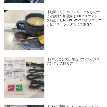
【動画アリ】バッテリー上がりでナ
ビが故障!?修理費は?30プリウストヨ
タ純正ナビNSDN-W59 パナソニック
ナビ・ストラーダ等にて多発!?
【2章】自分で出来る!!フィルムTV
アンテナの貼り方
【DIY】簡単!?ストレッチベルト(エ