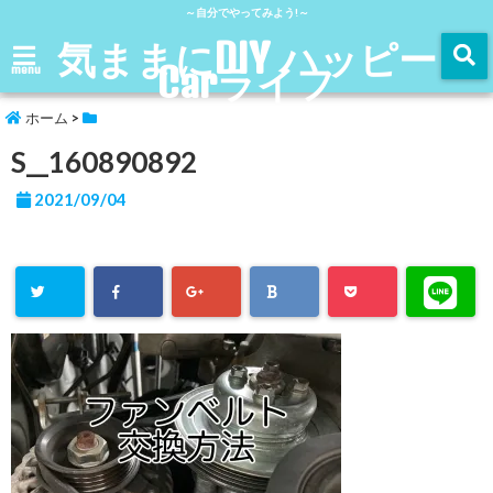
～自分でやってみよう!～
気ままにDIY ハッピー
Carライフ
menu
ホーム
>
S__160890892
2021/09/04