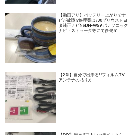
【動画アリ】バッテリー上がりでナ
ビが故障!?修理費は?30プリウストヨ
タ純正ナビNSDN-W59 パナソニック
ナビ・ストラーダ等にて多発!?
【2章】自分で出来る!!フィルムTV
アンテナの貼り方
【DIY】簡単!?ストレッチベルト(エ