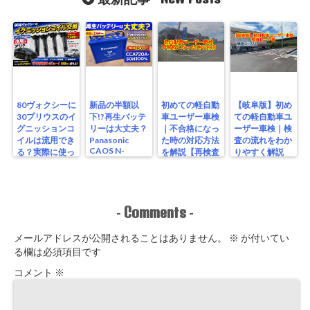
80ヴォクシーに
新品の半額以
初めての軽自動
【岐阜版】初め
30プリウスのイ
下!?再生バッテ
車ユーザー車検
ての軽自動車ユ
グニッションコ
リーは大丈夫？
｜不合格になっ
ーザー車検｜検
イルは流用でき
Panasonic
た時の対応方法
査の流れをわか
CAOS N-
る？実際に使っ
を解説【再検査
りやすく解説
S115/A4を実測
たリアルな結果
編】
【検査編】
レビュー
Comments
-
-
メールアドレスが公開されることはありません。
※
が付いてい
る欄は必須項目です
コメント
※