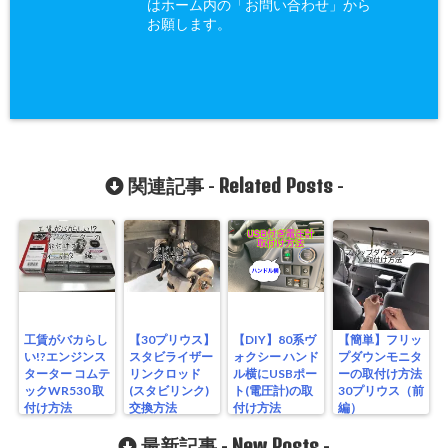
はホーム内の「お問い合わせ」から
お願します。
Related Posts
関連記事 -
-
工賃がバカらし
【30プリウス】
【DIY】80系ヴ
【簡単】フリッ
い!?エンジンス
スタビライザー
ォクシー ハンド
プダウンモニタ
ターター コムテ
リンクロッド
ル横にUSBポー
ーの取付け方法
ックWR530 取
(スタビリンク)
ト(電圧計)の取
30プリウス（前
付け方法
交換方法
付け方法
編）
New Posts
最新記事 -
-