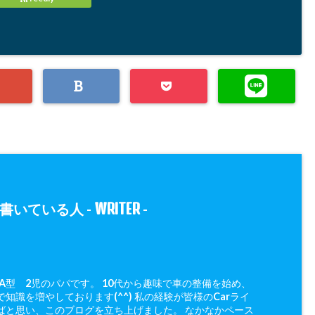
WRITER
書いている人 -
-
 A型 2児のパパです。 10代から趣味で車の整備を始め、
知識を増やしております(^^) 私の経験が皆様のCarライ
ばと思い、このブログを立ち上げました。 なかなかペース