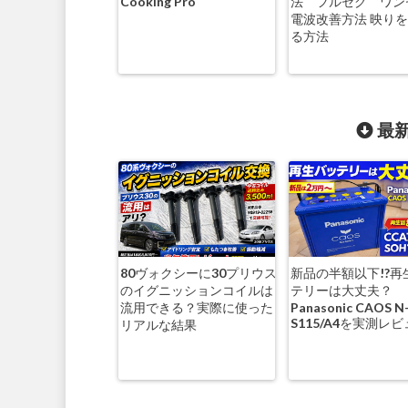
Cooking Pro
法 フルセグ ワ
電波改善方法 映り
る方法
最新
80ヴォクシーに30プリウス
新品の半額以下!?再
のイグニッションコイルは
テリーは大丈夫？
流用できる？実際に使った
Panasonic CAOS N
S115/A4を実測レ
リアルな結果