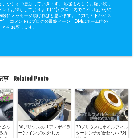
が、少しずつ更新していきます。 応援よろしくお願い致し
メントお待ちしております(^^)/ ブログ内でご不明な点がご
気軽にメッセージ頂ければと思います。 全力でアドバイス
(^^ゞ コメントはブログの最終ページ、DMはホーム内の
」からお願します。
Related Posts
事 -
-
ナビの
30プリウスのリアスポイラ
30プリウスにオイルフィル
る方
ー(ウイング)の外し方
ターレンチが合わない!?対