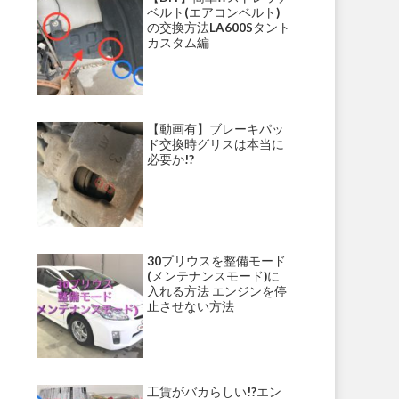
ベルト(エアコンベルト)
の交換方法LA600Sタント
カスタム編
【動画有】ブレーキパッ
ド交換時グリスは本当に
必要か!?
30プリウスを整備モード
(メンテナンスモード)に
入れる方法 エンジンを停
止させない方法
工賃がバカらしい!?エン