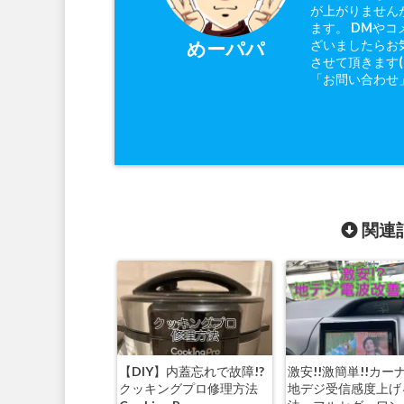
が上がりません
ます。 DMやコ
ざいましたらお
めーパパ
させて頂きます
「お問い合わせ
関連記
【DIY】内蓋忘れで故障!?
激安!!激簡単!!カー
クッキングプロ修理方法
地デジ受信感度上げ