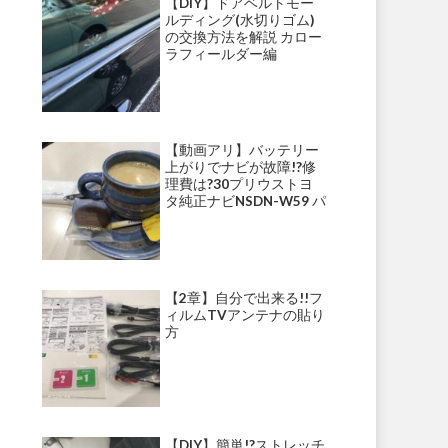
【DIY】ドアベルトモー
ルディング(水切りゴム)
の交換方法を解説 カロー
ラフィールダー編
【動画アリ】バッテリー
上がりでナビが故障!?修
理費は?30プリウストヨ
タ純正ナビNSDN-W59 パ
ナソニックナビ・ストラ
ーダ等にて多発!?
【2章】自分で出来る!!フ
ィルムTVアンテナの貼り
方
【DIY】簡単!?ストレッチ