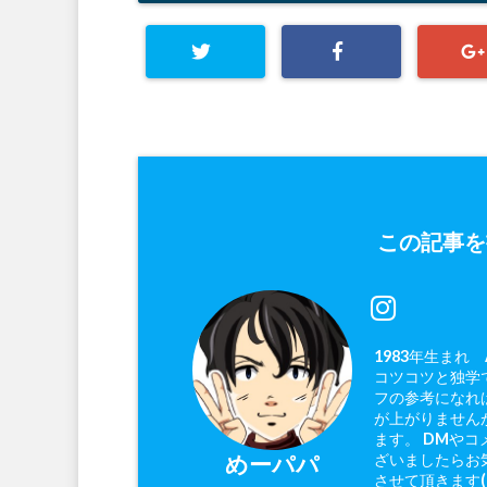
この記事を
1983年生まれ
コツコツと独学で
フの参考になれ
が上がりません
ます。 DMやコ
ざいましたらお
めーパパ
させて頂きます