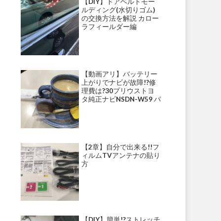
【DIY】ドアベルトモー
ルディング(水切りゴム)
の交換方法を解説 カロー
ラフィールダー編
【動画アリ】バッテリー
上がりでナビが故障!?修
理費は?30プリウストヨ
タ純正ナビNSDN-W59 パ
ナソニックナビ・ストラ
ーダ等にて多発!?
【2章】自分で出来る!!フ
ィルムTVアンテナの貼り
方
【DIY】簡単!?ストレッチ