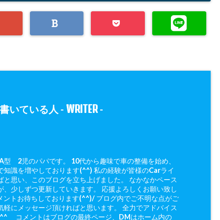
WRITER
書いている人 -
-
 A型 2児のパパです。 10代から趣味で車の整備を始め、
知識を増やしております(^^) 私の経験が皆様のCarライ
ばと思い、このブログを立ち上げました。 なかなかペース
が、少しずつ更新していきます。 応援よろしくお願い致し
メントお待ちしております(^^)/ ブログ内でご不明な点がご
気軽にメッセージ頂ければと思います。 全力でアドバイス
(^^ゞ コメントはブログの最終ページ、DMはホーム内の