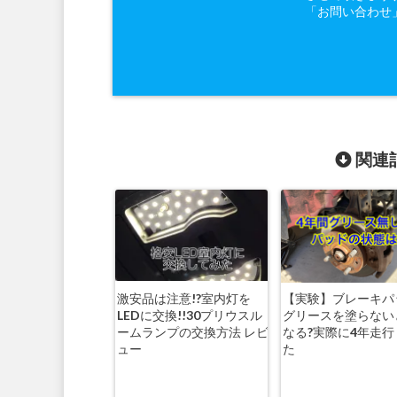
「お問い合わせ
関連記
激安品は注意!?室内灯を
【実験】ブレーキパ
LEDに交換!!30プリウスル
グリースを塗らない
ームランプの交換方法 レビ
なる?実際に4年走
ュー
た