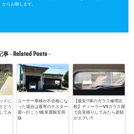
」からお願します。
Related Posts
事 -
-
ッドに
ユーザー車検が不合格にな
【最安!!車のガラス修理比
とどう
った場合は最寄のテスター
較】ディーラーVSガラス屋
行してみ
屋へ行こう!岐阜運輸支局
で合見積りしてみたら差額
版
がエグい!!