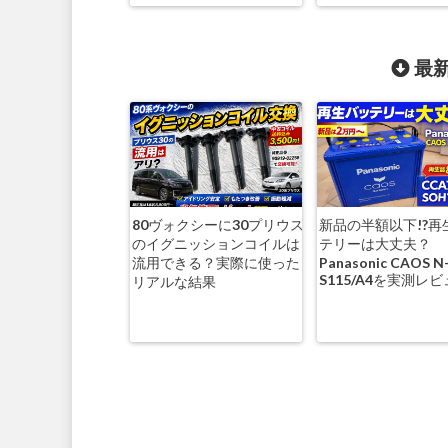
最新
80ヴォクシーに30プリウス
新品の半額以下!?再
のイグニッションコイルは
テリーは大丈夫？
流用できる？実際に使った
Panasonic CAOS N
S115/A4を実測レ
リアルな結果