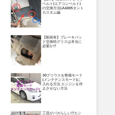
ベルト(エアコンベルト)
の交換方法LA600Sタント
カスタム編
【動画有】ブレーキパッ
ド交換時グリスは本当に
必要か!?
30プリウスを整備モード
(メンテナンスモード)に
入れる方法 エンジンを停
止させない方法
工賃がバカらしい!?エン