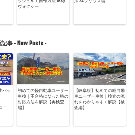
ッシュ加工自作方法 80系
法 30プリウス編
ヴォクシー
New Posts
記事 -
-
生バッ
初めての軽自動車ユーザー
【岐阜版】初めての軽自動
車検｜不合格になった時の
車ユーザー車検｜検査の流
-
対応方法を解説【再検査
れをわかりやすく解説【検
ビュー
編】
査編】