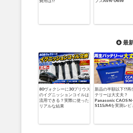
費用は!?
プスAVN-04iW
最新
80ヴォクシーに30プリウス
新品の半額以下!?再
のイグニッションコイルは
テリーは大丈夫？
流用できる？実際に使った
Panasonic CAOS N
S115/A4を実測レ
リアルな結果