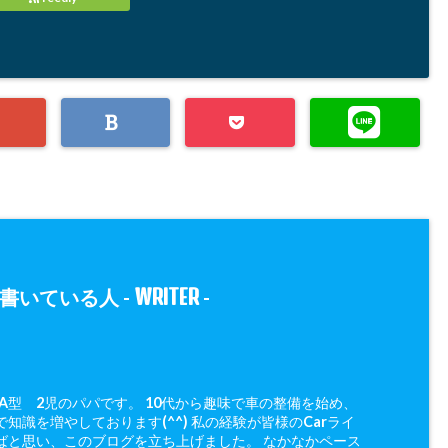
WRITER
書いている人 -
-
 A型 2児のパパです。 10代から趣味で車の整備を始め、
知識を増やしております(^^) 私の経験が皆様のCarライ
ばと思い、このブログを立ち上げました。 なかなかペース