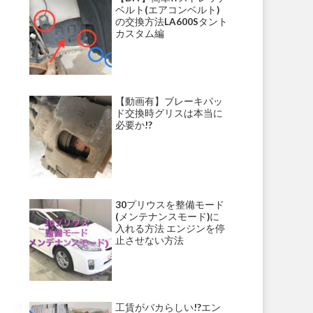
ベルト(エアコンベルト)
の交換方法LA600Sタント
カスタム編
【動画有】ブレーキパッ
ド交換時グリスは本当に
必要か!?
30プリウスを整備モード
(メンテナンスモード)に
入れる方法 エンジンを停
止させない方法
工賃がバカらしい!?エン