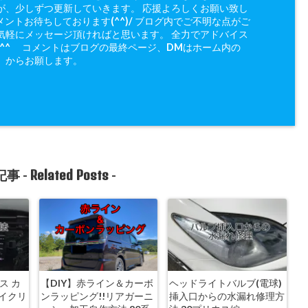
が、少しずつ更新していきます。 応援よろしくお願い致し
メントお待ちしております(^^)/ ブログ内でご不明な点がご
気軽にメッセージ頂ければと思います。 全力でアドバイス
(^^ゞ コメントはブログの最終ページ、DMはホーム内の
」からお願します。
Related Posts
事 -
-
ス カ
【DIY】赤ライン＆カーボ
ヘッドライトバルブ(電球)
イクリ
ンラッピング!!リアガーニ
挿入口からの水漏れ修理方