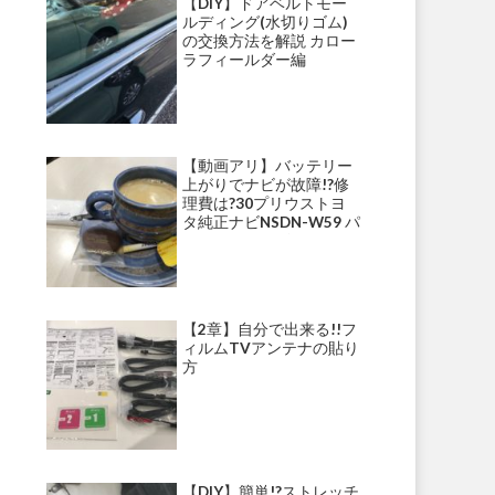
【DIY】ドアベルトモー
ルディング(水切りゴム)
の交換方法を解説 カロー
ラフィールダー編
【動画アリ】バッテリー
上がりでナビが故障!?修
理費は?30プリウストヨ
タ純正ナビNSDN-W59 パ
ナソニックナビ・ストラ
ーダ等にて多発!?
【2章】自分で出来る!!フ
ィルムTVアンテナの貼り
方
【DIY】簡単!?ストレッチ