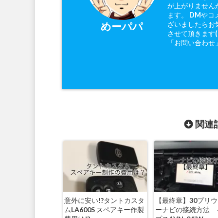
が上がりません
ます。 DMやコ
ざいましたらお
めーパパ
させて頂きます
「お問い合わせ
関連記
意外に安い!?タントカスタ
【最終章】30プリウ
ムLA600S スペアキー作製
ーナビの接続方法 