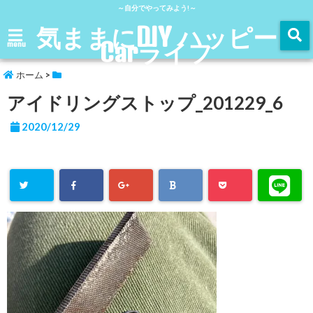
～自分でやってみよう!～
気ままにDIY ハッピー
Carライフ
menu
ホーム
>
アイドリングストップ_201229_6
2020/12/29