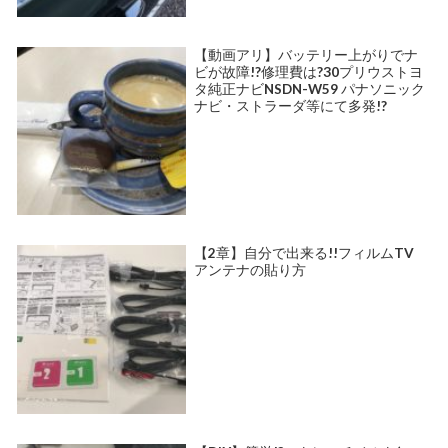
【動画アリ】バッテリー上がりでナ
ビが故障!?修理費は?30プリウストヨ
タ純正ナビNSDN-W59 パナソニック
ナビ・ストラーダ等にて多発!?
【2章】自分で出来る!!フィルムTV
アンテナの貼り方