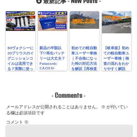
New Posts
最新記事 -
-
80ヴォクシーに
新品の半額以
初めての軽自動
【岐阜版】初め
30プリウスのイ
下!?再生バッテ
車ユーザー車検
ての軽自動車ユ
グニッションコ
リーは大丈夫？
｜不合格になっ
ーザー車検｜検
イルは流用でき
Panasonic
た時の対応方法
査の流れをわか
CAOS N-
る？実際に使っ
を解説【再検査
りやすく解説
S115/A4を実測
たリアルな結果
編】
【検査編】
レビュー
Comments
-
-
メールアドレスが公開されることはありません。
※
が付いてい
る欄は必須項目です
コメント
※