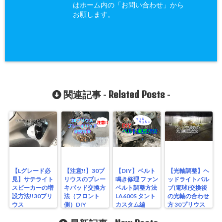
はホーム内の「お問い合わせ」から
お願します。
Related Posts
関連記事 -
-
【Lグレード必
【注意!!】30プ
【DIY】ベルト
【光軸調整】ヘ
見】サテライト
リウスのブレー
鳴き修理 ファン
ッドライトバル
スピーカーの増
キパッド交換方
ベルト調整方法
ブ(電球)交換後
設方法!!30プリ
法（フロント
LA600S タント
の光軸の合わせ
ウス
側）DIY
カスタム編
方 30プリウス
編