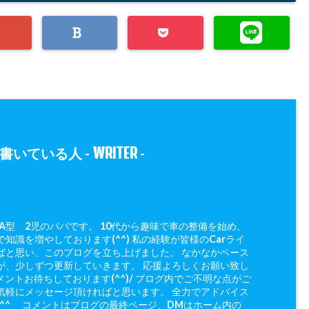
WRITER
書いている人 -
-
 A型 2児のパパです。 10代から趣味で車の整備を始め、
知識を増やしております(^^) 私の経験が皆様のCarライ
ばと思い、このブログを立ち上げました。 なかなかペース
が、少しずつ更新していきます。 応援よろしくお願い致し
メントお待ちしております(^^)/ ブログ内でご不明な点がご
気軽にメッセージ頂ければと思います。 全力でアドバイス
(^^ゞ コメントはブログの最終ページ、DMはホーム内の