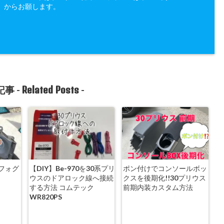
」からお願します。
Related Posts
事 -
-
 フォグ
【DIY】Be-970を30系プリ
ポン付けでコンソールボッ
法
ウスのドアロック線へ接続
クスを後期化!!30プリウス
する方法 コムテック
前期内装カスタム方法
WR820PS