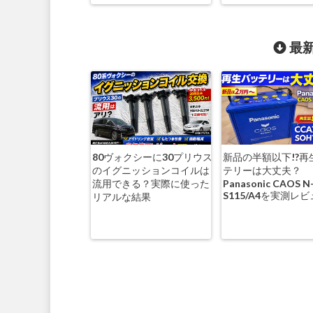
最新
80ヴォクシーに30プリウス
新品の半額以下!?再
のイグニッションコイルは
テリーは大丈夫？
流用できる？実際に使った
Panasonic CAOS N
S115/A4を実測レ
リアルな結果