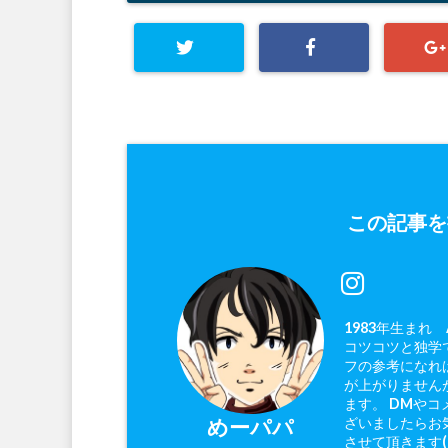
この記事を
1983年生まれ
コツコツと独学で
フの参考になれ
が上がりません
ます。 DMやコ
ざいましたらお
めーパパ
させて頂きます