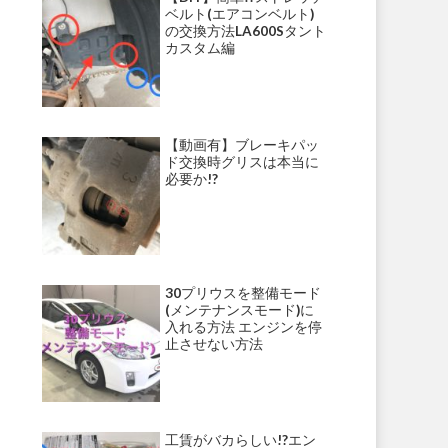
ベルト(エアコンベルト)
の交換方法LA600Sタント
カスタム編
【動画有】ブレーキパッ
ド交換時グリスは本当に
必要か!?
30プリウスを整備モード
(メンテナンスモード)に
入れる方法 エンジンを停
止させない方法
工賃がバカらしい!?エン