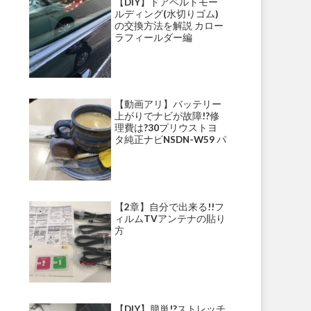
【DIY】ドアベルトモー
ルディング(水切りゴム)
の交換方法を解説 カロー
ラフィールダー編
【動画アリ】バッテリー
上がりでナビが故障!?修
理費は?30プリウストヨ
タ純正ナビNSDN-W59 パ
ナソニックナビ・ストラ
ーダ等にて多発!?
【2章】自分で出来る!!フ
ィルムTVアンテナの貼り
方
【DIY】簡単!?ストレッチ