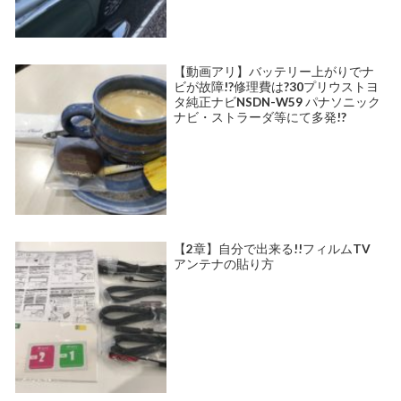
【動画アリ】バッテリー上がりでナ
ビが故障!?修理費は?30プリウストヨ
タ純正ナビNSDN-W59 パナソニック
ナビ・ストラーダ等にて多発!?
【2章】自分で出来る!!フィルムTV
アンテナの貼り方