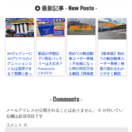
S115/A4を実測
ーソケット増設
レビュー
New Posts
方法
最新記事 -
-
80ヴォクシーに
新品の半額以
初めての軽自動
【岐阜版】初め
30プリウスのイ
下!?再生バッテ
車ユーザー車検
ての軽自動車ユ
グニッションコ
リーは大丈夫？
｜不合格になっ
ーザー車検｜検
イルは流用でき
Panasonic
た時の対応方法
査の流れをわか
CAOS N-
る？実際に使っ
を解説【再検査
りやすく解説
S115/A4を実測
たリアルな結果
編】
【検査編】
レビュー
Comments
-
-
メールアドレスが公開されることはありません。
※
が付いてい
る欄は必須項目です
コメント
※