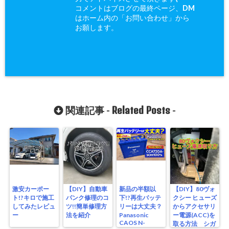
コメントはブログの最終ページ、DM
はホーム内の「お問い合わせ」から
お願します。
Related Posts
関連記事 -
-
激安カーポー
【DIY】自動車
新品の半額以
【DIY】80ヴォ
ト!?キロで施工
パンク修理のコ
下!?再生バッテ
クシー ヒューズ
してみたレビュ
ツ!!簡単修理方
リーは大丈夫？
からアクセサリ
ー
法を紹介
Panasonic
ー電源(ACC)を
CAOS N-
取る方法 シガ