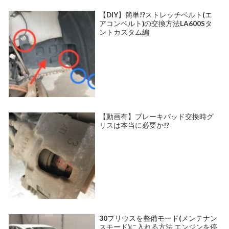
【DIY】簡単!?ストレッチベルト(エ
アコンベルト)の交換方法LA600Sタ
ントカスタム編
【動画有】ブレーキパッド交換時グ
リスは本当に必要か!?
30プリウスを整備モード(メンテナン
スモード)に入れる方法 エンジンを停