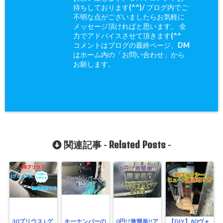
待ちしております(^^)/ ブログ内でご
不明な点がございましたらお気軽に
メッセージ頂ければと思います。 全
力でアドバイスさせて頂きます(^^ゞ
コメントはブログの最終ページ、DM
はホーム内の「お問い合わせ」から
お願します。
Related Posts
関連記事 -
-
30プリウス Lグ
キーナンバーの
0円!?激簡単!!ア
【DIY】80ヴォ