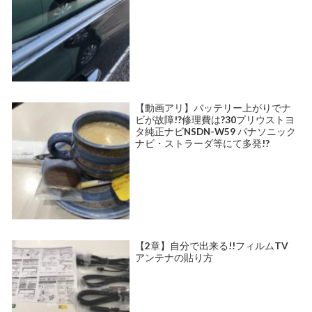
【動画アリ】バッテリー上がりでナ
ビが故障!?修理費は?30プリウストヨ
タ純正ナビNSDN-W59 パナソニック
ナビ・ストラーダ等にて多発!?
【2章】自分で出来る!!フィルムTV
アンテナの貼り方