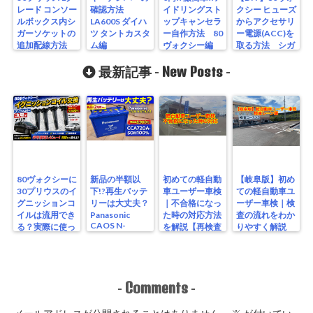
レード コンソー
確認方法
イドリングスト
クシー ヒューズ
ルボックス内シ
LA600S ダイハ
ップキャンセラ
からアクセサリ
ガーソケットの
ツ タントカスタ
ー自作方法 80
ー電源(ACC)を
追加配線方法
ム編
ヴォクシー編
取る方法 シガ
ーソケット増設
New Posts
方法
最新記事 -
-
80ヴォクシーに
新品の半額以
初めての軽自動
【岐阜版】初め
30プリウスのイ
下!?再生バッテ
車ユーザー車検
ての軽自動車ユ
グニッションコ
リーは大丈夫？
｜不合格になっ
ーザー車検｜検
イルは流用でき
Panasonic
た時の対応方法
査の流れをわか
CAOS N-
る？実際に使っ
を解説【再検査
りやすく解説
S115/A4を実測
たリアルな結果
編】
【検査編】
レビュー
Comments
-
-