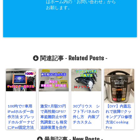
はホーム内の「お問い合わせ」から
お願します。
Related Posts
関連記事 -
-
100均で!?車用
激安!!月額55円
30プリウス シ
【DIY】内蓋忘
iPadホルダー自
で高性能GPS!?
フト下パネルの
れで故障!?クッ
作方法 タブレッ
車盗難防止や浮
外し方 内装プ
キングプロ修理
ドホルダー ナビ
気調査にも 格安
チカスタム
方法Cooking
にiPad固定方法
追跡装置を自作
Pro
30プリウス編
する方法 30プ
リウス
New Posts
最新記事 -
-