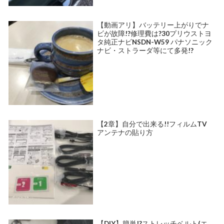
【動画アリ】バッテリー上がりでナ
ビが故障!?修理費は?30プリウストヨ
タ純正ナビNSDN-W59 パナソニック
ナビ・ストラーダ等にて多発!?
【2章】自分で出来る!!フィルムTV
アンテナの貼り方
【DIY】簡単!?ストレッチベルト(エ