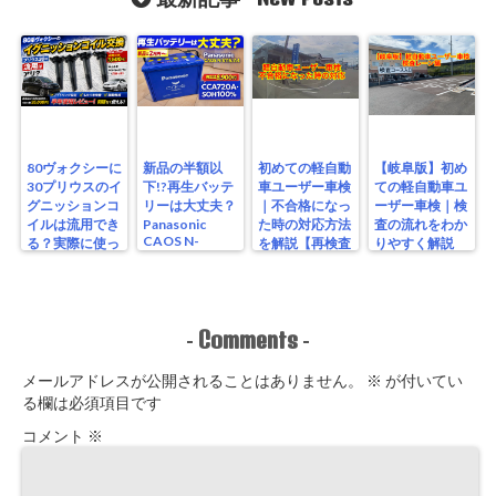
80ヴォクシーに
新品の半額以
初めての軽自動
【岐阜版】初め
30プリウスのイ
下!?再生バッテ
車ユーザー車検
ての軽自動車ユ
グニッションコ
リーは大丈夫？
｜不合格になっ
ーザー車検｜検
イルは流用でき
Panasonic
た時の対応方法
査の流れをわか
CAOS N-
る？実際に使っ
を解説【再検査
りやすく解説
S115/A4を実測
たリアルな結果
編】
【検査編】
レビュー
Comments
-
-
メールアドレスが公開されることはありません。
※
が付いてい
る欄は必須項目です
コメント
※