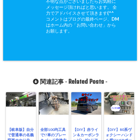
不明な点がございましたらお気軽に
メッセージ頂ければと思います。 全
力でアドバイスさせて頂きます(^^ゞ
コメントはブログの最終ページ、DM
はホーム内の「お問い合わせ」から
お願します。
Related Posts
関連記事 -
-
【岐阜版】自分
全部100均工具
【DIY】赤ライ
【DIY】80系ヴ
で普通車の名義
で!?車のブレー
ン＆カーボンラ
ォクシー ハンド