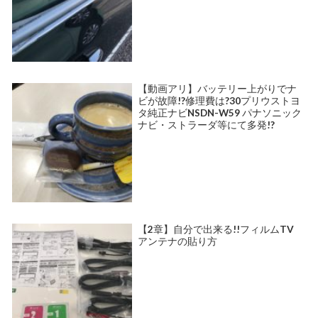
【動画アリ】バッテリー上がりでナ
ビが故障!?修理費は?30プリウストヨ
タ純正ナビNSDN-W59 パナソニック
ナビ・ストラーダ等にて多発!?
【2章】自分で出来る!!フィルムTV
アンテナの貼り方