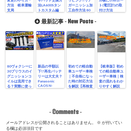
変更のやり方・
キパッド交換方
ッピング!!リア
ル横にUSBポー
方法 岐阜運輸
法LA600Sタン
ガーニッシュ加
ト(電圧計)の取
支局
トカスタム編
工自作方法 80
付け方法
系ヴォクシー
New Posts
最新記事 -
-
80ヴォクシーに
新品の半額以
初めての軽自動
【岐阜版】初め
30プリウスのイ
下!?再生バッテ
車ユーザー車検
ての軽自動車ユ
グニッションコ
リーは大丈夫？
｜不合格になっ
ーザー車検｜検
イルは流用でき
Panasonic
た時の対応方法
査の流れをわか
CAOS N-
る？実際に使っ
を解説【再検査
りやすく解説
S115/A4を実測
たリアルな結果
編】
【検査編】
レビュー
Comments
-
-
メールアドレスが公開されることはありません。
※
が付いてい
る欄は必須項目です