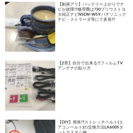
【動画アリ】バッテリー上がりでナ
ビが故障!?修理費は?30プリウストヨ
タ純正ナビNSDN-W59 パナソニック
ナビ・ストラーダ等にて多発!?
【2章】自分で出来る!!フィルムTV
アンテナの貼り方
【DIY】簡単!?ストレッチベルト(エ
アコンベルト)の交換方法LA600Sタ
ントカスタム編