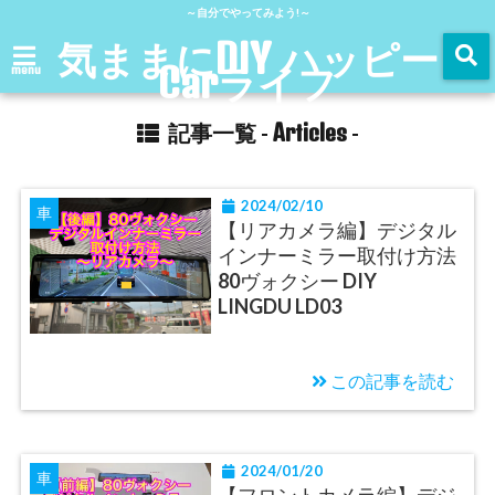
～自分でやってみよう!～
気ままにDIY ハッピー
Carライフ
menu
Articles
記事一覧 -
-
2024/02/10
車
【リアカメラ編】デジタル
インナーミラー取付け方法
80ヴォクシー DIY
LINGDU LD03
この記事を読む
2024/01/20
車