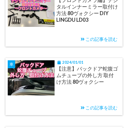
【フロントカメラ編】デジ
タルインナーミラー取付け
方法 80ヴォクシー DIY
LINGDU LD03
この記事を読む
2024/01/01
車
【注意】バックドア蛇腹ゴ
ムチューブの外し方 取付
け方法 80ヴォクシー
この記事を読む