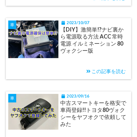
2023/10/07
車
【DIY】激簡単!?ナビ裏か
ら電源取る方法 ACC 常時
電源 イルミネーション 80
ヴォクシー版
この記事を読む
2023/09/16
車
中古スマートキーを格安で
車両登録!!トヨタ80ヴォク
シーをヤフオクで依頼して
みた