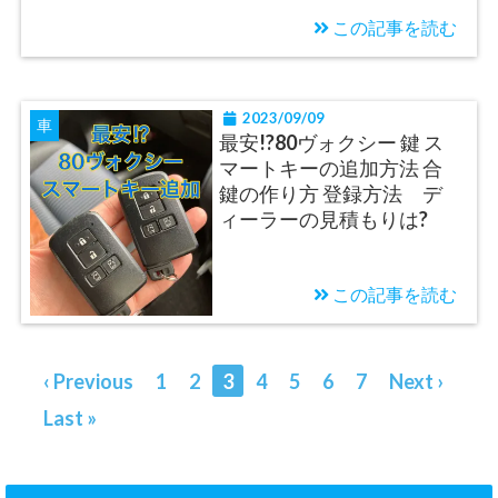
この記事を読む
2023/09/09
車
最安!?80ヴォクシー 鍵 ス
マートキーの追加方法 合
鍵の作り方 登録方法 デ
ィーラーの見積もりは?
この記事を読む
‹ Previous
1
2
3
4
5
6
7
Next ›
Last »