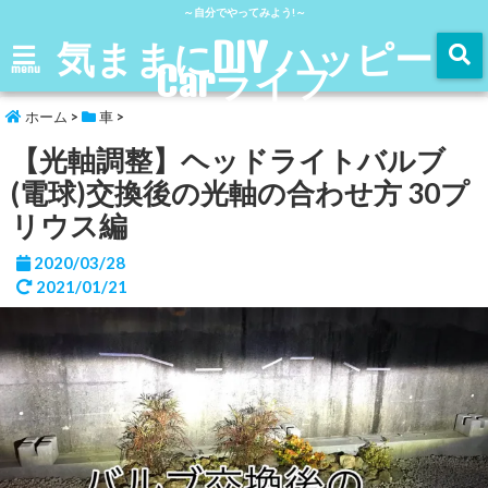
～自分でやってみよう!～
気ままにDIY ハッピー
Carライフ
menu
ホーム
>
車
>
【光軸調整】ヘッドライトバルブ
(電球)交換後の光軸の合わせ方 30プ
リウス編
2020/03/28
2021/01/21