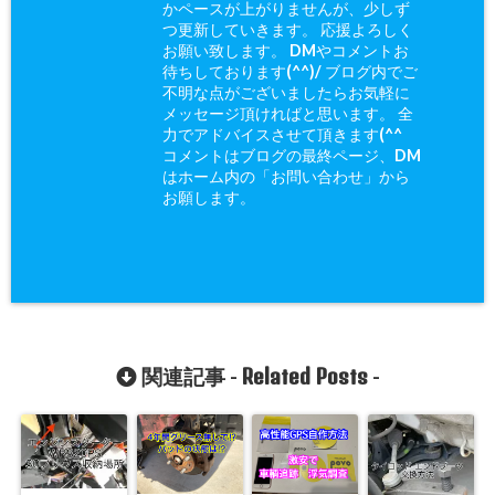
かペースが上がりませんが、少しず
つ更新していきます。 応援よろしく
お願い致します。 DMやコメントお
待ちしております(^^)/ ブログ内でご
不明な点がございましたらお気軽に
メッセージ頂ければと思います。 全
力でアドバイスさせて頂きます(^^ゞ
コメントはブログの最終ページ、DM
はホーム内の「お問い合わせ」から
お願します。
Related Posts
関連記事 -
-