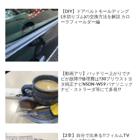
【DIY】ドアベルトモールディング
(水切りゴム)の交換方法を解説 カロ
ーラフィールダー編
【動画アリ】バッテリー上がりでナ
ビが故障!?修理費は?30プリウストヨ
タ純正ナビNSDN-W59 パナソニック
ナビ・ストラーダ等にて多発!?
【2章】自分で出来る!!フィルムTV