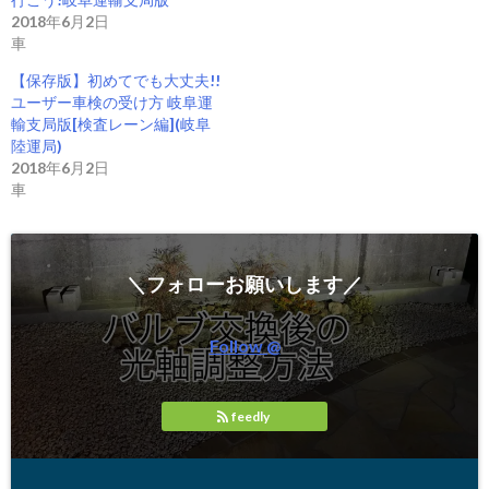
ウ
い
で
(
2018年6月2日
開
新
車
き
し
ま
い
す
ウ
【保存版】初めてでも大丈夫!!
)
ィ
ユーザー車検の受け方 岐阜運
ン
ド
輸支局版[検査レーン編](岐阜
ウ
陸運局)
で
開
2018年6月2日
き
車
ま
す
)
＼フォローお願いします／
Follow @
feedly