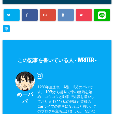
車
WRITER
この記事を書いている人 -
-
1983年生まれ A型 2児のパパで
す。 10代から趣味で車の整備を始
めーパ
め、コツコツと独学で知識を増やし
パ
ております(^^) 私の経験が皆様の
Carライフの参考になればと思い、こ
のブログを立ち上げました。 なかな