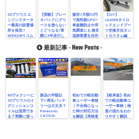
30プリウス エ
【実験】ブレー
激安!!月額55円
【DIY】
ンジンスタータ
キパッドにグリ
で高性能GPS!?
LA600Sタイロ
ー最高の設置場
ースを塗らない
車盗難防止や浮
ッドエンドブー
所を発見!?
とどうなる?実
気調査にも 格安
ツ交換方法タン
WR820PS コム
際に4年走行し
追跡装置を自作
トカスタム編
テック
てみた
する方法 30プ
New Posts
リウス
最新記事 -
-
80ヴォクシーに
新品の半額以
初めての軽自動
【岐阜版】初め
30プリウスのイ
下!?再生バッテ
車ユーザー車検
ての軽自動車ユ
グニッションコ
リーは大丈夫？
｜不合格になっ
ーザー車検｜検
イルは流用でき
Panasonic
た時の対応方法
査の流れをわか
CAOS N-
る？実際に使っ
を解説【再検査
りやすく解説
S115/A4を実測
たリアルな結果
編】
【検査編】
レビュー