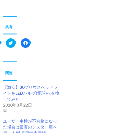
共有:
ク
F
リ
a
ッ
c
ク
e
し
b
て
o
T
o
w
k
i
で
関連
t
共
t
有
e
す
【激安】30プリウスヘッドラ
r
る
で
に
イトをLEDバルブ(電球)へ交換
共
は
してみた
有
ク
(
リ
2020年3月22日
新
ッ
車
し
ク
い
し
ウ
て
ユーザー車検が不合格になっ
ィ
く
た場合は最寄のテスター屋へ
ン
だ
ド
さ
行こう!岐阜運輸支局版