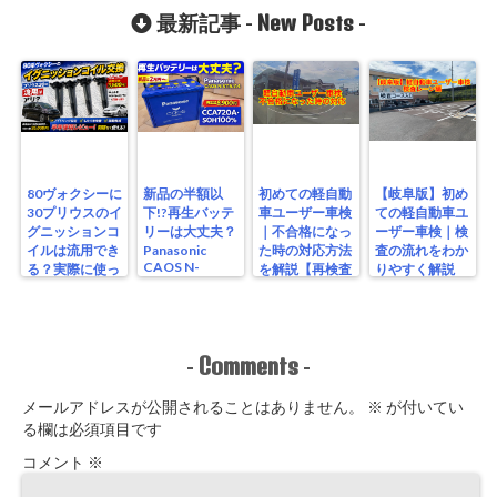
New Posts
最新記事 -
-
80ヴォクシーに
新品の半額以
初めての軽自動
【岐阜版】初め
30プリウスのイ
下!?再生バッテ
車ユーザー車検
ての軽自動車ユ
グニッションコ
リーは大丈夫？
｜不合格になっ
ーザー車検｜検
イルは流用でき
Panasonic
た時の対応方法
査の流れをわか
CAOS N-
る？実際に使っ
を解説【再検査
りやすく解説
S115/A4を実測
たリアルな結果
編】
【検査編】
レビュー
Comments
-
-
メールアドレスが公開されることはありません。
※
が付いてい
る欄は必須項目です
コメント
※