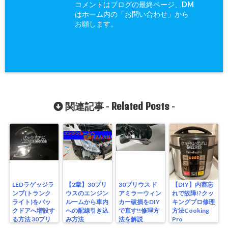
コメントはブログの最終ページ、DM
はホーム内の「お問い合わせ」から
お願します。
Related Posts
関連記事 -
-
LEDラゲッジラ
【2章】30プリ
30プリウス ド
【DIY】内蓋忘
ンプ(トランク
ウスのエンジン
アミラーウィン
れで故障!?クッ
ライト)をバッ
ルームから車内
カー破損をDIY
キングプロ修理
クドアへ増設す
への配線引き込
で直す!!修理方
方法Cooking
る方法 30プリ
み方法
法を解説
Pro
ウス