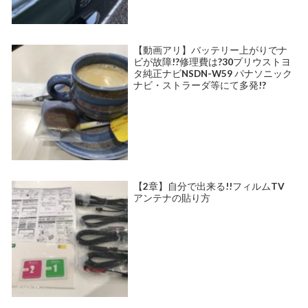
【動画アリ】バッテリー上がりでナ
ビが故障!?修理費は?30プリウストヨ
タ純正ナビNSDN-W59 パナソニック
ナビ・ストラーダ等にて多発!?
【2章】自分で出来る!!フィルムTV
アンテナの貼り方