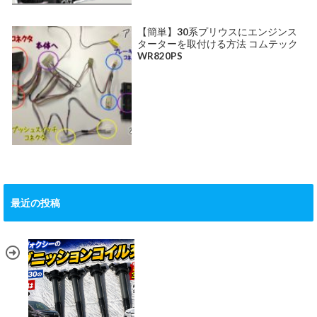
【簡単】30系プリウスにエンジンス
ターターを取付ける方法 コムテック
WR820PS
最近の投稿