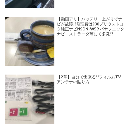
【動画アリ】バッテリー上がりでナ
ビが故障!?修理費は?30プリウストヨ
タ純正ナビNSDN-W59 パナソニック
ナビ・ストラーダ等にて多発!?
【2章】自分で出来る!!フィルムTV
アンテナの貼り方