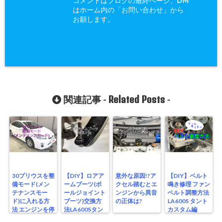
コメントはブログの最終ページ、DM
はホーム内の「お問い合わせ」から
お願します。
Related Posts
関連記事 -
-
30プリウスを整
【DIY】ロアア
意外な原因!?ア
【DIY】ベルト
備モード(メン
ームブーツ(ボ
クセル踏むとエ
鳴き修理 ファン
テナンスモー
ールジョイント
ンジンから異音
ベルト調整方法
ド)に入れる方
ブーツ)交換方
の正体は?
LA600S タント
法 エンジンを停
法LA600Sタン
カスタム編
止させない方法
トカスタム編