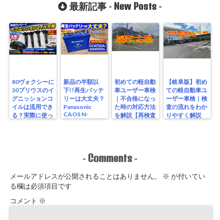
New Posts
最新記事 -
-
80ヴォクシーに
新品の半額以
初めての軽自動
【岐阜版】初め
30プリウスのイ
下!?再生バッテ
車ユーザー車検
ての軽自動車ユ
グニッションコ
リーは大丈夫？
｜不合格になっ
ーザー車検｜検
イルは流用でき
Panasonic
た時の対応方法
査の流れをわか
CAOS N-
る？実際に使っ
を解説【再検査
りやすく解説
S115/A4を実測
たリアルな結果
編】
【検査編】
レビュー
Comments
-
-
メールアドレスが公開されることはありません。
※
が付いてい
る欄は必須項目です
コメント
※