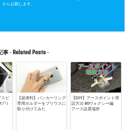
」からお願します。
Related Posts
事 -
-
アスピ
【超便利】バンカーリング
【DIY】アースポイント増
0プリ
専用ホルダーをプリウスに
設方法 80ヴォクシー編
取り付けてみた
アース設置場所