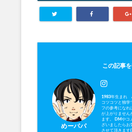
この記事を
1983年生まれ
コツコツと独学で
フの参考になれ
が上がりません
ます。 DMやコ
ざいましたらお
めーパパ
させて頂きます