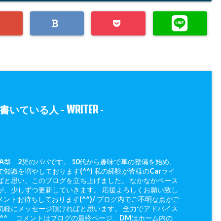
WRITER
書いている人 -
-
 A型 2児のパパです。 10代から趣味で車の整備を始め、
知識を増やしております(^^) 私の経験が皆様のCarライ
ばと思い、このブログを立ち上げました。 なかなかペース
が、少しずつ更新していきます。 応援よろしくお願い致し
メントお待ちしております(^^)/ ブログ内でご不明な点がご
気軽にメッセージ頂ければと思います。 全力でアドバイス
(^^ゞ コメントはブログの最終ページ、DMはホーム内の