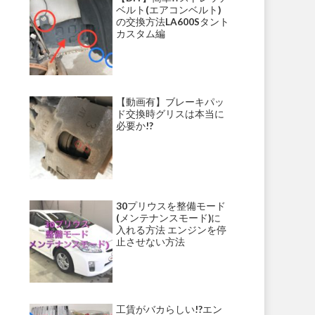
ベルト(エアコンベルト)
の交換方法LA600Sタント
カスタム編
【動画有】ブレーキパッ
ド交換時グリスは本当に
必要か!?
30プリウスを整備モード
(メンテナンスモード)に
入れる方法 エンジンを停
止させない方法
工賃がバカらしい!?エン