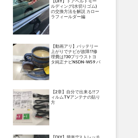
【DIY】ドアベルトモー
ルディング(水切りゴム)
の交換方法を解説 カロー
ラフィールダー編
【動画アリ】バッテリー
上がりでナビが故障!?修
理費は?30プリウストヨ
タ純正ナビNSDN-W59 パ
ナソニックナビ・ストラ
ーダ等にて多発!?
【2章】自分で出来る!!フ
ィルムTVアンテナの貼り
方
【DIY】簡単!?ストレッチ