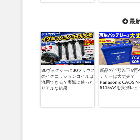
最新
80ヴォクシーに30プリウス
新品の半額以下!?再
のイグニッションコイルは
テリーは大丈夫？
流用できる？実際に使った
Panasonic CAOS N
S115/A4を実測レ
リアルな結果