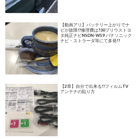
【動画アリ】バッテリー上がりでナ
ビが故障!?修理費は?30プリウストヨ
タ純正ナビNSDN-W59 パナソニック
ナビ・ストラーダ等にて多発!?
【2章】自分で出来る!!フィルムTV
アンテナの貼り方