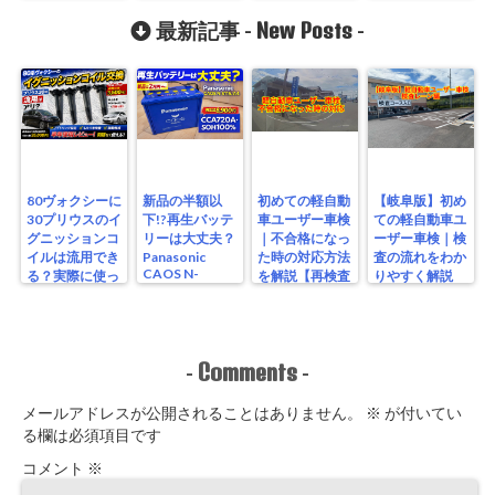
30プリウス編
てみた 80ヴォ
New Posts
スマホリング
クシー DIY モデ
最新記事 -
-
リスタエアロ
80ヴォクシーに
新品の半額以
初めての軽自動
【岐阜版】初め
30プリウスのイ
下!?再生バッテ
車ユーザー車検
ての軽自動車ユ
グニッションコ
リーは大丈夫？
｜不合格になっ
ーザー車検｜検
イルは流用でき
Panasonic
た時の対応方法
査の流れをわか
CAOS N-
る？実際に使っ
を解説【再検査
りやすく解説
S115/A4を実測
たリアルな結果
編】
【検査編】
レビュー
Comments
-
-
メールアドレスが公開されることはありません。
※
が付いてい
る欄は必須項目です
コメント
※