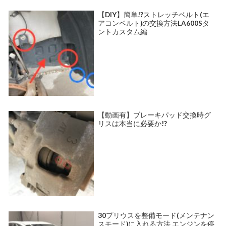
【DIY】簡単!?ストレッチベルト(エ
アコンベルト)の交換方法LA600Sタ
ントカスタム編
【動画有】ブレーキパッド交換時グ
リスは本当に必要か!?
30プリウスを整備モード(メンテナン
スモード)に入れる方法 エンジンを停