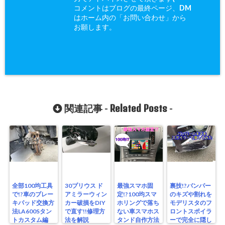
コメントはブログの最終ページ、DM
はホーム内の「お問い合わせ」から
お願します。
Related Posts
関連記事 -
-
全部100均工具
30プリウス ド
最強スマホ固
裏技!?バンパー
で!?車のブレー
アミラーウィン
定!?100均スマ
のキズや割れを
キパッド交換方
カー破損をDIY
ホリングで落ち
モデリスタのフ
法LA600Sタン
で直す!!修理方
ない車スマホス
ロントスポイラ
トカスタム編
法を解説
タンド自作方法
ーで完全に隠し