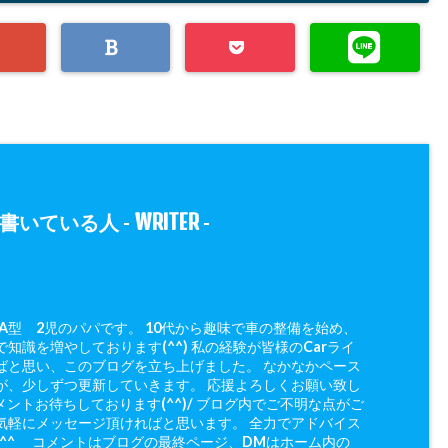
WRITER
書いている人 -
-
 A型 2児のパパです。 10代から趣味で車の整備を始め、
知識を増やしております(^^) 私の経験が皆様のCarライ
ばと思い、このブログを立ち上げました。 なかなかペース
が、少しずつ更新していきます。 応援よろしくお願い致し
メントお待ちしております(^^)/ ブログ内でご不明な点がご
気軽にメッセージ頂ければと思います。 全力でアドバイス
(^^ゞ コメントはブログの最終ページ、DMはホーム内の