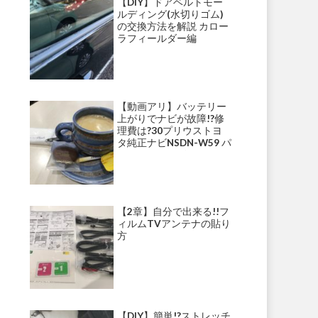
【DIY】ドアベルトモー
ルディング(水切りゴム)
の交換方法を解説 カロー
ラフィールダー編
【動画アリ】バッテリー
上がりでナビが故障!?修
理費は?30プリウストヨ
タ純正ナビNSDN-W59 パ
ナソニックナビ・ストラ
ーダ等にて多発!?
【2章】自分で出来る!!フ
ィルムTVアンテナの貼り
方
【DIY】簡単!?ストレッチ