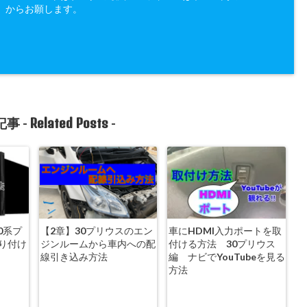
」からお願します。
Related Posts
事 -
-
0系プ
【2章】30プリウスのエン
車にHDMI入力ポートを取
り付け
ジンルームから車内への配
付ける方法 30プリウス
線引き込み方法
編 ナビでYouTubeを見る
方法