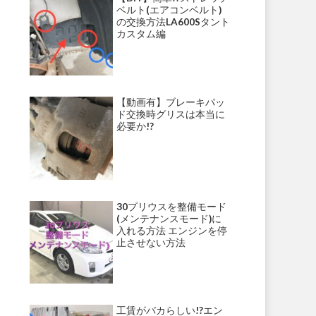
ベルト(エアコンベルト)
の交換方法LA600Sタント
カスタム編
【動画有】ブレーキパッ
ド交換時グリスは本当に
必要か!?
30プリウスを整備モード
(メンテナンスモード)に
入れる方法 エンジンを停
止させない方法
工賃がバカらしい!?エン