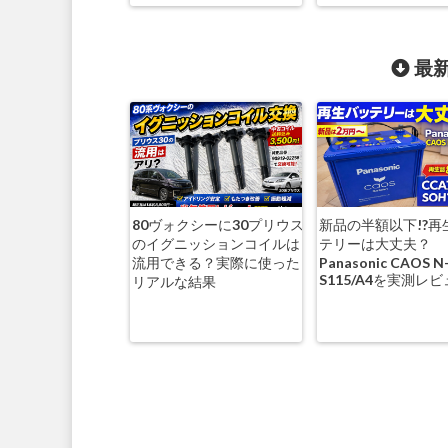
最新
80ヴォクシーに30プリウス
新品の半額以下!?再
のイグニッションコイルは
テリーは大丈夫？
流用できる？実際に使った
Panasonic CAOS N
S115/A4を実測レ
リアルな結果