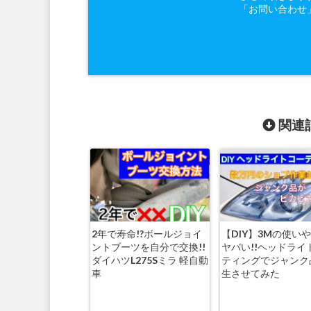
「お問い合わせ
関連記
2年で寿命!?ボールジョイ
【DIY】3Mの使い
ントブーツを自分で交換!!
ヤバい!!ヘッドライ
ダイハツL275Sミラ 軽自動
ティングでジャンク
車
生させてみた