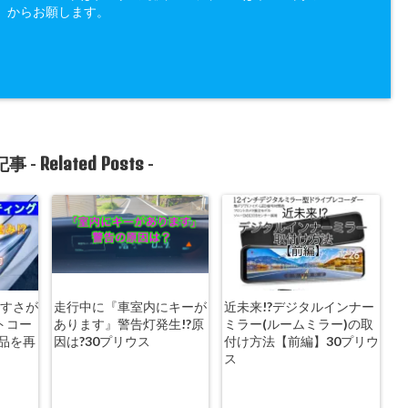
」からお願します。
Related Posts
事 -
-
やすさが
走行中に『車室内にキーが
近未来!?デジタルインナー
トコー
あります』警告灯発生!?原
ミラー(ルームミラー)の取
品を再
因は?30プリウス
付け方法【前編】30プリウ
ス