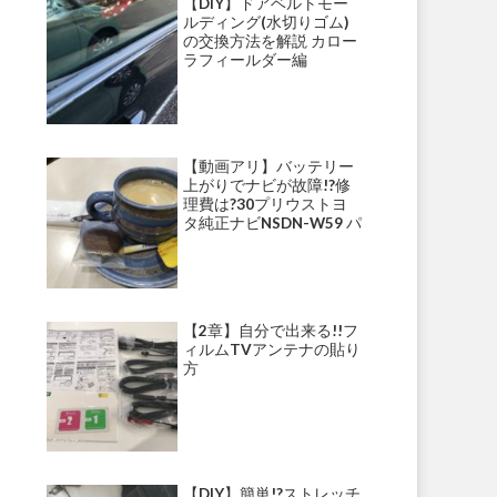
【DIY】ドアベルトモー
ルディング(水切りゴム)
の交換方法を解説 カロー
ラフィールダー編
【動画アリ】バッテリー
上がりでナビが故障!?修
理費は?30プリウストヨ
タ純正ナビNSDN-W59 パ
ナソニックナビ・ストラ
ーダ等にて多発!?
【2章】自分で出来る!!フ
ィルムTVアンテナの貼り
方
【DIY】簡単!?ストレッチ