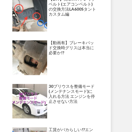
ベルト(エアコンベルト)
の交換方法LA600Sタント
カスタム編
【動画有】ブレーキパッ
ド交換時グリスは本当に
必要か!?
30プリウスを整備モード
(メンテナンスモード)に
入れる方法 エンジンを停
止させない方法
工賃がバカらしい!?エン