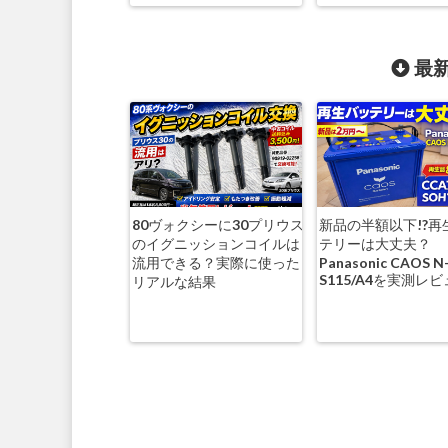
最新
80ヴォクシーに30プリウス
新品の半額以下!?再
のイグニッションコイルは
テリーは大丈夫？
流用できる？実際に使った
Panasonic CAOS N
S115/A4を実測レ
リアルな結果