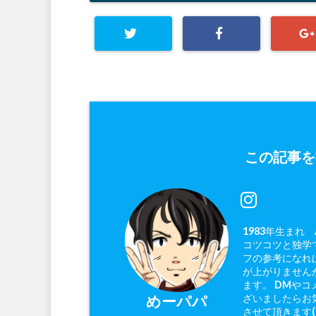
この記事を
1983年生まれ
コツコツと独学で
フの参考になれ
が上がりません
ます。 DMやコ
ざいましたらお
めーパパ
させて頂きます