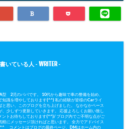
WRITER
書いている人 -
-
 A型 2児のパパです。 10代から趣味で車の整備を始め、
知識を増やしております(^^) 私の経験が皆様のCarライ
ばと思い、このブログを立ち上げました。 なかなかペース
が、少しずつ更新していきます。 応援よろしくお願い致し
メントお待ちしております(^^)/ ブログ内でご不明な点がご
気軽にメッセージ頂ければと思います。 全力でアドバイス
(^^ゞ コメントはブログの最終ページ、DMはホーム内の