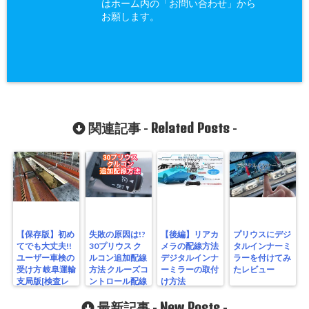
はホーム内の「お問い合わせ」から
お願します。
Related Posts
関連記事 -
-
【保存版】初め
失敗の原因は!?
【後編】リアカ
プリウスにデジ
てでも大丈夫!!
30プリウス ク
メラの配線方法
タルインナーミ
ユーザー車検の
ルコン追加配線
デジタルインナ
ラーを付けてみ
受け方 岐阜運輸
方法 クルーズコ
ーミラーの取付
たレビュー
支局版[検査レ
ントロール配線
け方法
ーン編](岐阜陸
運局)
New Posts
最新記事 -
-