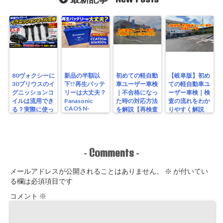
80ヴォクシーに
新品の半額以
初めての軽自動
【岐阜版】初め
30プリウスのイ
下!?再生バッテ
車ユーザー車検
ての軽自動車ユ
グニッションコ
リーは大丈夫？
｜不合格になっ
ーザー車検｜検
イルは流用でき
Panasonic
た時の対応方法
査の流れをわか
CAOS N-
る？実際に使っ
を解説【再検査
りやすく解説
S115/A4を実測
たリアルな結果
編】
【検査編】
レビュー
Comments
-
-
メールアドレスが公開されることはありません。
※
が付いてい
る欄は必須項目です
コメント
※