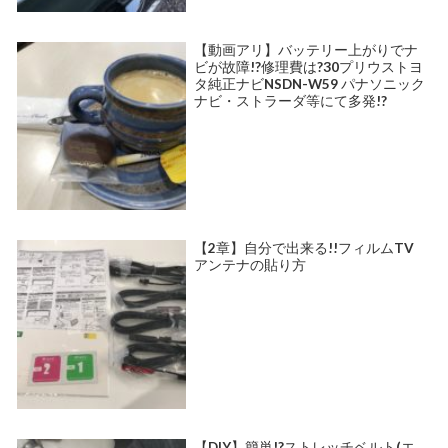
【動画アリ】バッテリー上がりでナ
ビが故障!?修理費は?30プリウストヨ
タ純正ナビNSDN-W59 パナソニック
ナビ・ストラーダ等にて多発!?
【2章】自分で出来る!!フィルムTV
アンテナの貼り方
【DIY】簡単!?ストレッチベルト(エ