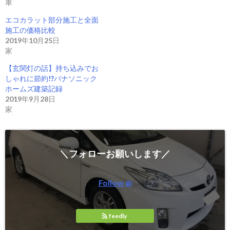
車
し
ク
い
し
ウ
て
エコカラット部分施工と全面
ィ
く
施工の価格比較
ン
だ
ド
さ
2019年10月25日
ウ
い
で
(
家
開
新
き
し
【玄関灯の話】持ち込みでお
ま
い
す
ウ
しゃれに節約!?パナソニック
)
ィ
ホームズ建築記録
ン
ド
2019年9月28日
ウ
家
で
開
き
ま
す
)
＼フォローお願いします／
Follow @
feedly