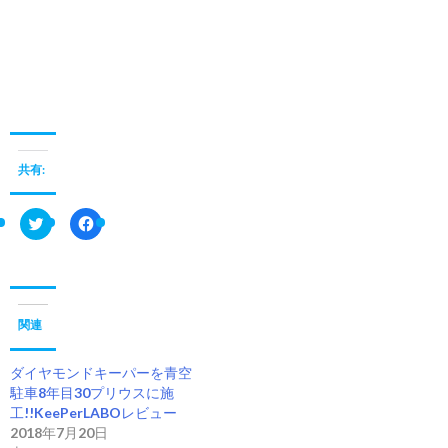
ダイヤモンドキーパー 口コミ レビュー 青空駐車 ガラスコーティングおすす
め 一年後 キーパーラボ 30プリウスコーティング 感想 艶 洗車 岐阜
共有:
ク
F
リ
a
ッ
c
ク
e
し
b
て
o
T
o
w
k
i
で
関連
t
共
t
有
e
す
ダイヤモンドキーパーを青空
r
る
で
に
駐車8年目30プリウスに施
共
は
工!!KeePerLABOレビュー
有
ク
(
リ
2018年7月20日
新
ッ