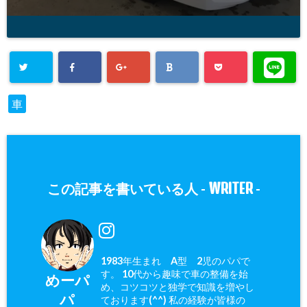
車
WRITER
この記事を書いている人 -
-
1983年生まれ A型 2児のパパで
す。 10代から趣味で車の整備を始
めーパ
め、コツコツと独学で知識を増やし
パ
ております(^^) 私の経験が皆様の