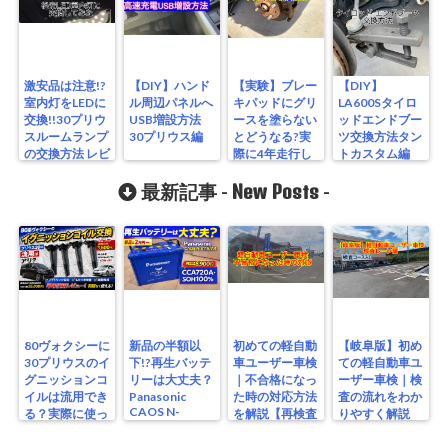
激安品は注意!?
【DIY】ハンド
【実験】ブレー
【DIY】
室内灯をLEDに
ル周辺パネルへ
キパッドにグリ
LA600Sタイロ
交換!!30プリウ
USB増設方法
ースを塗らない
ッドエンドブー
スルームランプ
30プリウス編
とどうなる?実
ツ交換方法タン
の交換方法 レビ
際に4年走行し
トカスタム編
ュー
てみた
New Posts
最新記事 -
-
80ヴォクシーに
新品の半額以
初めての軽自動
【岐阜版】初め
30プリウスのイ
下!?再生バッテ
車ユーザー車検
ての軽自動車ユ
グニッションコ
リーは大丈夫？
｜不合格になっ
ーザー車検｜検
イルは流用でき
Panasonic
た時の対応方法
査の流れをわか
CAOS N-
る？実際に使っ
を解説【再検査
りやすく解説
S115/A4を実測
たリアルな結果
編】
【検査編】
レビュー