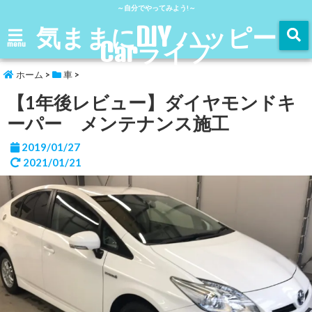
～自分でやってみよう!～
気ままにDIY ハッピー
Carライフ
menu
ホーム
>
車
>
【1年後レビュー】ダイヤモンドキ
ーパー メンテナンス施工
2019/01/27
2021/01/21