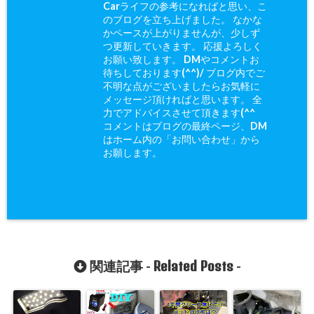
Carライフの参考になればと思い、こ
のブログを立ち上げました。 なかな
かペースが上がりませんが、少しず
つ更新していきます。 応援よろしく
お願い致します。 DMやコメントお
待ちしております(^^)/ ブログ内でご
不明な点がございましたらお気軽に
メッセージ頂ければと思います。 全
力でアドバイスさせて頂きます(^^ゞ
コメントはブログの最終ページ、DM
はホーム内の「お問い合わせ」から
お願します。
Related Posts
関連記事 -
-