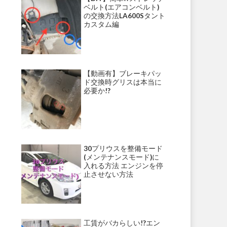
ベルト(エアコンベルト)
の交換方法LA600Sタント
カスタム編
【動画有】ブレーキパッ
ド交換時グリスは本当に
必要か!?
30プリウスを整備モード
(メンテナンスモード)に
入れる方法 エンジンを停
止させない方法
工賃がバカらしい!?エン