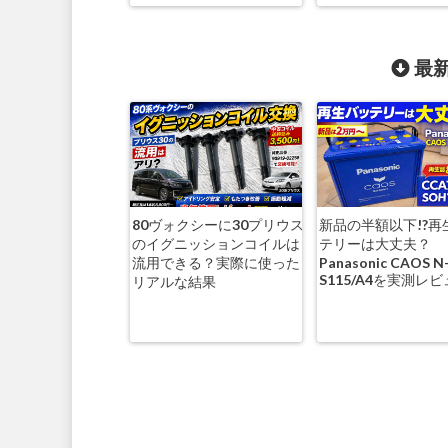
最新
80ヴォクシーに30プリウス
新品の半額以下!?再
のイグニッションコイルは
テリーは大丈夫？
流用できる？実際に使った
Panasonic CAOS N
S115/A4を実測レ
リアルな結果