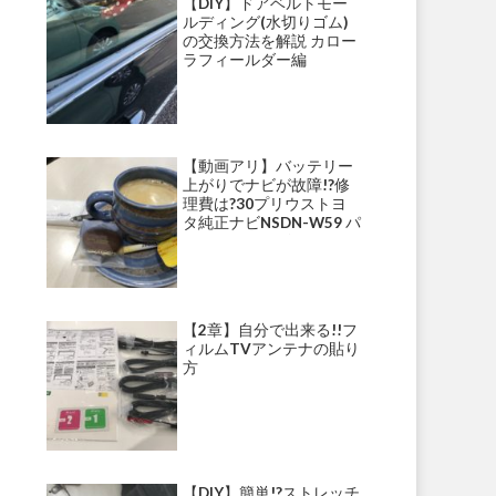
【DIY】ドアベルトモー
ルディング(水切りゴム)
の交換方法を解説 カロー
ラフィールダー編
【動画アリ】バッテリー
上がりでナビが故障!?修
理費は?30プリウストヨ
タ純正ナビNSDN-W59 パ
ナソニックナビ・ストラ
ーダ等にて多発!?
【2章】自分で出来る!!フ
ィルムTVアンテナの貼り
方
【DIY】簡単!?ストレッチ