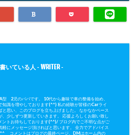
WRITER
書いている人 -
-
 A型 2児のパパです。 10代から趣味で車の整備を始め、
知識を増やしております(^^) 私の経験が皆様のCarライ
ばと思い、このブログを立ち上げました。 なかなかペース
が、少しずつ更新していきます。 応援よろしくお願い致し
メントお待ちしております(^^)/ ブログ内でご不明な点がご
気軽にメッセージ頂ければと思います。 全力でアドバイス
(^^ゞ コメントはブログの最終ページ、DMはホーム内の