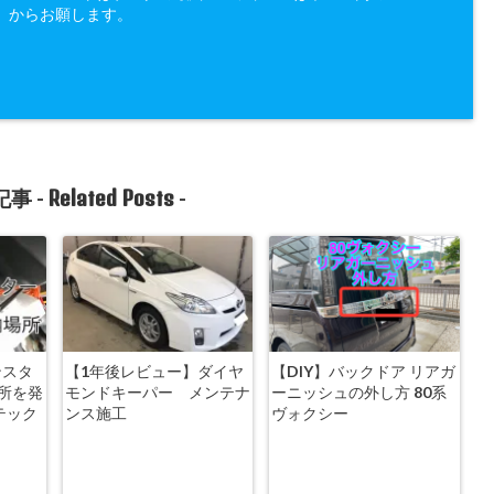
」からお願します。
Related Posts
事 -
-
ンスタ
【1年後レビュー】ダイヤ
【DIY】バックドア リアガ
所を発
モンドキーパー メンテナ
ーニッシュの外し方 80系
ムテック
ンス施工
ヴォクシー