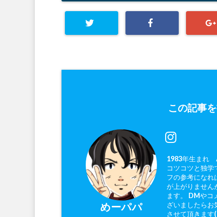
この記事を
1983年生まれ
コツコツと独学で
フの参考になれ
が上がりません
ます。 DMやコ
ざいましたらお
めーパパ
させて頂きます