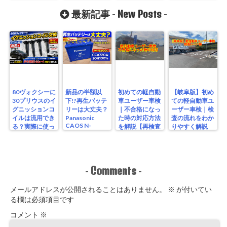
Y1403K取付
系ヴォクシー
付け方法 準備
編 80ヴォクシ
New Posts
編
最新記事 -
-
ー
80ヴォクシーに
新品の半額以
初めての軽自動
【岐阜版】初め
30プリウスのイ
下!?再生バッテ
車ユーザー車検
ての軽自動車ユ
グニッションコ
リーは大丈夫？
｜不合格になっ
ーザー車検｜検
イルは流用でき
Panasonic
た時の対応方法
査の流れをわか
CAOS N-
る？実際に使っ
を解説【再検査
りやすく解説
S115/A4を実測
たリアルな結果
編】
【検査編】
レビュー
Comments
-
-
メールアドレスが公開されることはありません。
※
が付いてい
る欄は必須項目です
コメント
※