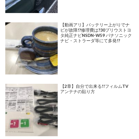
【動画アリ】バッテリー上がりでナ
ビが故障!?修理費は?30プリウストヨ
タ純正ナビNSDN-W59 パナソニック
ナビ・ストラーダ等にて多発!?
【2章】自分で出来る!!フィルムTV
アンテナの貼り方