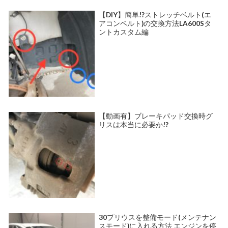
【DIY】簡単!?ストレッチベルト(エ
アコンベルト)の交換方法LA600Sタ
ントカスタム編
【動画有】ブレーキパッド交換時グ
リスは本当に必要か!?
30プリウスを整備モード(メンテナン
スモード)に入れる方法 エンジンを停