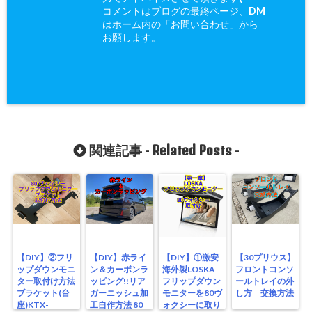
コメントはブログの最終ページ、DM
はホーム内の「お問い合わせ」から
お願します。
Related Posts
関連記事 -
-
【DIY】②フリ
【DIY】赤ライ
【DIY】①激安
【30プリウス】
ップダウンモニ
ン＆カーボンラ
海外製LOSKA
フロントコンソ
ター取付け方法
ッピング!!リア
フリップダウン
ールトレイの外
ブラケット(台
ガーニッシュ加
モニターを80ヴ
し方 交換方法
座)KTX-
工自作方法 80
ォクシーに取り