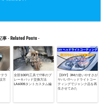
Related Posts
事 -
-
サテラ
全部100均工具で!?車のブ
【DIY】3Mの使いやすさが
設方
レーキパッド交換方法
ヤバい!!ヘッドライトコー
LA600Sタントカスタム編
ティングでジャンク品を再
生させてみた