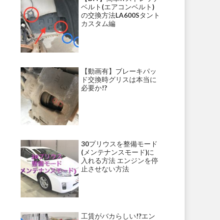
ベルト(エアコンベルト)
の交換方法LA600Sタント
カスタム編
【動画有】ブレーキパッ
ド交換時グリスは本当に
必要か!?
30プリウスを整備モード
(メンテナンスモード)に
入れる方法 エンジンを停
止させない方法
工賃がバカらしい!?エン