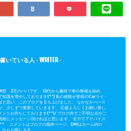
WRITER
書いている人 -
-
 A型 2児のパパです。 10代から趣味で車の整備を始め、
知識を増やしております(^^) 私の経験が皆様のCarライ
ばと思い、このブログを立ち上げました。 なかなかペース
が、少しずつ更新していきます。 応援よろしくお願い致し
メントお待ちしております(^^)/ ブログ内でご不明な点がご
気軽にメッセージ頂ければと思います。 全力でアドバイス
(^^ゞ コメントはブログの最終ページ、DMはホーム内の
」からお願します。