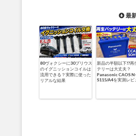
最新
80ヴォクシーに30プリウス
新品の半額以下!?再
のイグニッションコイルは
テリーは大丈夫？
流用できる？実際に使った
Panasonic CAOS N
S115/A4を実測レ
リアルな結果