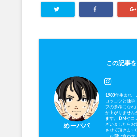
この記事を
1983年生まれ
コツコツと独学で
フの参考になれ
が上がりません
ます。 DMやコ
ざいましたらお
めーパパ
させて頂きます
「お問い合わせ