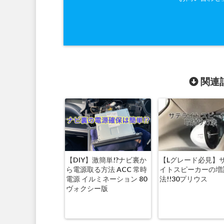
関連記
【DIY】激簡単!?ナビ裏か
【Lグレード必見】
ら電源取る方法 ACC 常時
イトスピーカーの増
電源 イルミネーション 80
法!!30プリウス
ヴォクシー版