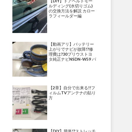
【DIY】ドアベルトモー
ルディング(水切りゴム)
の交換方法を解説 カロー
ラフィールダー編
【動画アリ】バッテリー
上がりでナビが故障!?修
理費は?30プリウストヨ
タ純正ナビNSDN-W59 パ
ナソニックナビ・ストラ
ーダ等にて多発!?
【2章】自分で出来る!!フ
ィルムTVアンテナの貼り
方
【DIY】簡単!?ストレッチ