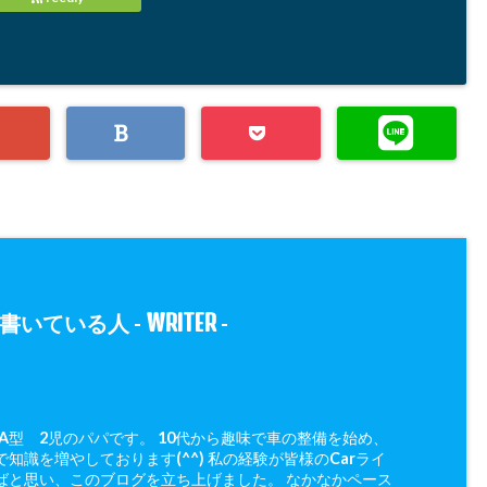
WRITER
書いている人 -
-
 A型 2児のパパです。 10代から趣味で車の整備を始め、
知識を増やしております(^^) 私の経験が皆様のCarライ
ばと思い、このブログを立ち上げました。 なかなかペース