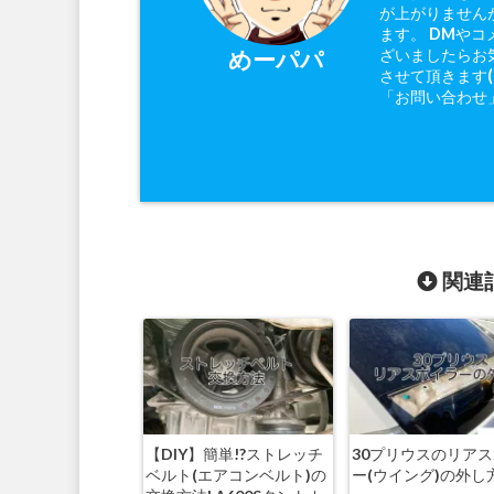
が上がりません
ます。 DMやコ
ざいましたらお
めーパパ
させて頂きます
「お問い合わせ
関連記
【DIY】簡単!?ストレッチ
30プリウスのリア
ベルト(エアコンベルト)の
ー(ウイング)の外し