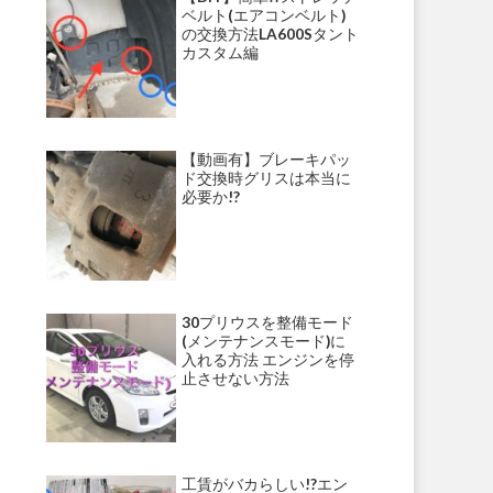
ベルト(エアコンベルト)
の交換方法LA600Sタント
カスタム編
【動画有】ブレーキパッ
ド交換時グリスは本当に
必要か!?
30プリウスを整備モード
(メンテナンスモード)に
入れる方法 エンジンを停
止させない方法
工賃がバカらしい!?エン