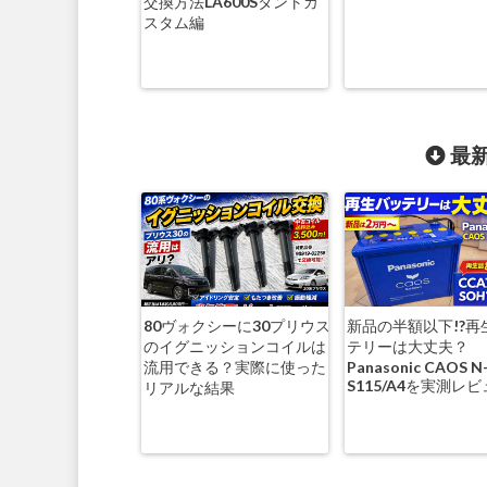
交換方法LA600Sタントカ
スタム編
最新
80ヴォクシーに30プリウス
新品の半額以下!?再
のイグニッションコイルは
テリーは大丈夫？
流用できる？実際に使った
Panasonic CAOS N
S115/A4を実測レ
リアルな結果