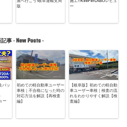
屋へ行こう!岐阜運輸支局
施工!!KeePerLABOレビュ
版
ー
New Posts
記事 -
-
生バッ
初めての軽自動車ユーザー
【岐阜版】初めての軽自動
車検｜不合格になった時の
車ユーザー車検｜検査の流
-
対応方法を解説【再検査
れをわかりやすく解説【検
ビュー
編】
査編】