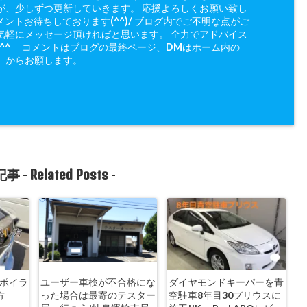
が、少しずつ更新していきます。 応援よろしくお願い致し
メントお待ちしております(^^)/ ブログ内でご不明な点がご
気軽にメッセージ頂ければと思います。 全力でアドバイス
(^^ゞ コメントはブログの最終ページ、DMはホーム内の
」からお願します。
Related Posts
事 -
-
スポイラ
ユーザー車検が不合格にな
ダイヤモンドキーパーを青
方
った場合は最寄のテスター
空駐車8年目30プリウスに