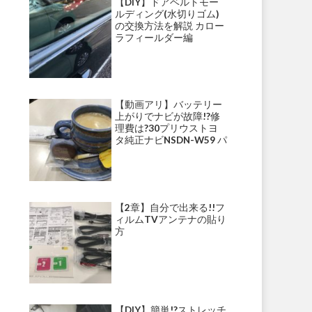
【DIY】ドアベルトモー
ルディング(水切りゴム)
の交換方法を解説 カロー
ラフィールダー編
【動画アリ】バッテリー
上がりでナビが故障!?修
理費は?30プリウストヨ
タ純正ナビNSDN-W59 パ
ナソニックナビ・ストラ
ーダ等にて多発!?
【2章】自分で出来る!!フ
ィルムTVアンテナの貼り
方
【DIY】簡単!?ストレッチ