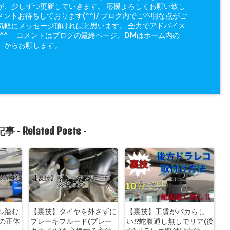
が、少しずつ更新していきます。 応援よろしくお願い致し
メントお待ちしております(^^)/ ブログ内でご不明な点がご
気軽にメッセージ頂ければと思います。 全力でアドバイス
(^^ゞ コメントはブログの最終ページ、DMはホーム内の
」からお願します。
Related Posts
事 -
-
ル踏む
【裏技】タイヤを外さずに
【裏技】工賃がバカらし
の正体
ブレーキフルード(ブレー
い!?蛇腹通し無しでリア(後