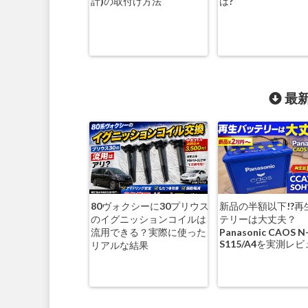
計)の取付け方法
は?
最新
80ヴォクシーに30プリウス
新品の半額以下!?再
のイグニッションコイルは
テリーは大丈夫？
流用できる？実際に使った
Panasonic CAOS N
S115/A4を実測レ
リアルな結果