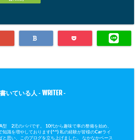
WRITER
書いている人 -
-
 A型 2児のパパです。 10代から趣味で車の整備を始め、
知識を増やしております(^^) 私の経験が皆様のCarライ
ばと思い、このブログを立ち上げました。 なかなかペース