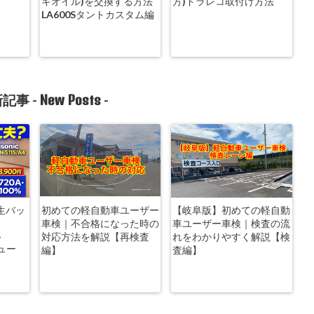
キオイル)を交換する方法
方)ドラレコ取付け方法
LA600Sタントカスタム編
New Posts
記事 -
-
生バッ
初めての軽自動車ユーザー
【岐阜版】初めての軽自動
車検｜不合格になった時の
車ユーザー車検｜検査の流
-
対応方法を解説【再検査
れをわかりやすく解説【検
ビュー
編】
査編】