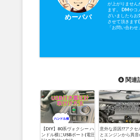
が上がりません
ます。 DMやコ
ざいましたらお
めーパパ
させて頂きます
「お問い合わせ
関連記
【DIY】80系ヴォクシー ハ
意外な原因!?アクセ
ンドル横にUSBポート(電圧
とエンジンから異音