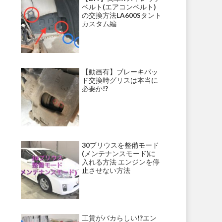
ベルト(エアコンベルト)
の交換方法LA600Sタント
カスタム編
【動画有】ブレーキパッ
ド交換時グリスは本当に
必要か!?
30プリウスを整備モード
(メンテナンスモード)に
入れる方法 エンジンを停
止させない方法
工賃がバカらしい!?エン