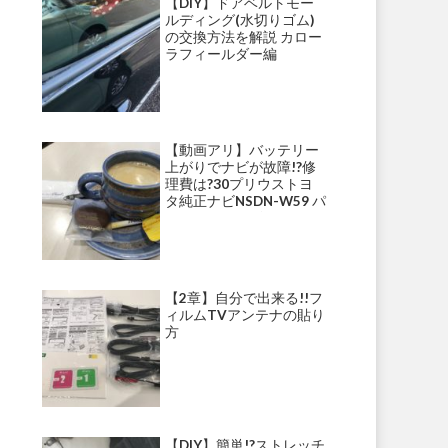
【DIY】ドアベルトモー
ルディング(水切りゴム)
の交換方法を解説 カロー
ラフィールダー編
【動画アリ】バッテリー
上がりでナビが故障!?修
理費は?30プリウストヨ
タ純正ナビNSDN-W59 パ
ナソニックナビ・ストラ
ーダ等にて多発!?
【2章】自分で出来る!!フ
ィルムTVアンテナの貼り
方
【DIY】簡単!?ストレッチ