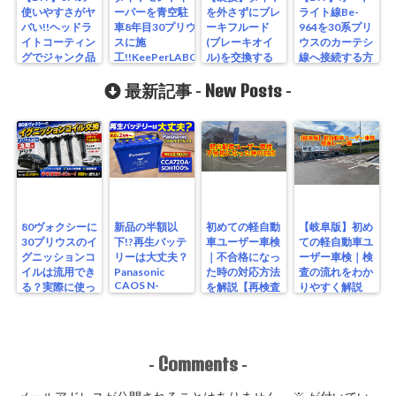
使いやすさがヤ
ーパーを青空駐
を外さずにブレ
ライト線Be-
バい!!ヘッドラ
車8年目30プリウ
ーキフルード
964を30系プリ
イトコーティン
スに施
(ブレーキオイ
ウスのカーテシ
グでジャンク品
工!!KeePerLABO
ル)を交換する
線へ接続する方
を再生させてみ
レビュー
方法 LA600Sタ
法 コムテック
た
New Posts
ントカスタム編
WR820PS
最新記事 -
-
80ヴォクシーに
新品の半額以
初めての軽自動
【岐阜版】初め
30プリウスのイ
下!?再生バッテ
車ユーザー車検
ての軽自動車ユ
グニッションコ
リーは大丈夫？
｜不合格になっ
ーザー車検｜検
イルは流用でき
Panasonic
た時の対応方法
査の流れをわか
CAOS N-
る？実際に使っ
を解説【再検査
りやすく解説
S115/A4を実測
たリアルな結果
編】
【検査編】
レビュー
Comments
-
-