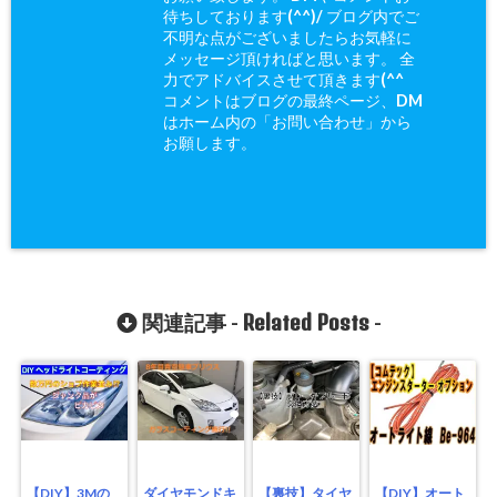
待ちしております(^^)/ ブログ内でご
不明な点がございましたらお気軽に
メッセージ頂ければと思います。 全
力でアドバイスさせて頂きます(^^ゞ
コメントはブログの最終ページ、DM
はホーム内の「お問い合わせ」から
お願します。
Related Posts
関連記事 -
-
【DIY】3Mの
ダイヤモンドキ
【裏技】タイヤ
【DIY】オート