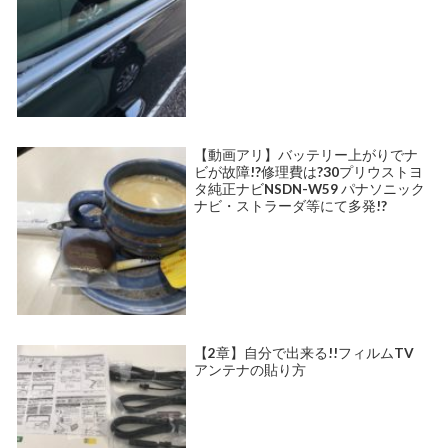
【動画アリ】バッテリー上がりでナ
ビが故障!?修理費は?30プリウストヨ
タ純正ナビNSDN-W59 パナソニック
ナビ・ストラーダ等にて多発!?
【2章】自分で出来る!!フィルムTV
アンテナの貼り方