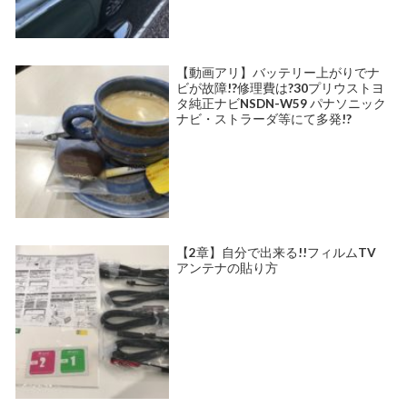
【動画アリ】バッテリー上がりでナ
ビが故障!?修理費は?30プリウストヨ
タ純正ナビNSDN-W59 パナソニック
ナビ・ストラーダ等にて多発!?
【2章】自分で出来る!!フィルムTV
アンテナの貼り方