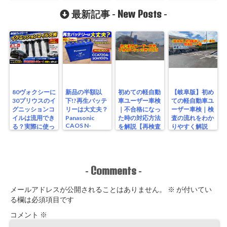
リウス
【書類編】
New Posts
最新記事 -
-
80ヴォクシーに
新品の半額以
初めての軽自動
【岐阜版】初め
30プリウスのイ
下!?再生バッテ
車ユーザー車検
ての軽自動車ユ
グニッションコ
リーは大丈夫？
｜不合格になっ
ーザー車検｜検
イルは流用でき
Panasonic
た時の対応方法
査の流れをわか
CAOS N-
る？実際に使っ
を解説【再検査
りやすく解説
S115/A4を実測
たリアルな結果
編】
【検査編】
レビュー
Comments
-
-
メールアドレスが公開されることはありません。
※
が付いてい
る欄は必須項目です
コメント
※