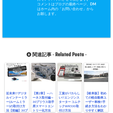
コメントはブログの最終ページ、DM
はホーム内の「お問い合わせ」から
お願します。
Related Posts
関連記事 -
-
近未来!?デジタ
【第2章】～ハ
工賃がバカらし
【岐阜版】初め
ルインナーミラ
ーネス取付編～
い!?エンジンス
ての軽自動車ユ
ー(ルームミラ
30プリウス助手
ターター コムテ
ーザー車検!!手
ー)の取付け方
席スマートエン
ックWR530 取
続き方法をわか
法【前編】30プ
トリー化方法
付け方法
りやすく解説