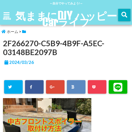
～自分でやってみよう!～
気ままにDIY ハッピー
Carライフ
menu
ホーム
>
2F266270-C5B9-4B9F-A5EC-
03148BE2097B
2024/03/26