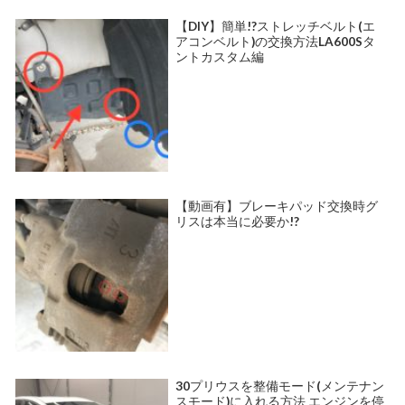
【DIY】簡単!?ストレッチベルト(エ
アコンベルト)の交換方法LA600Sタ
ントカスタム編
【動画有】ブレーキパッド交換時グ
リスは本当に必要か!?
30プリウスを整備モード(メンテナン
スモード)に入れる方法 エンジンを停