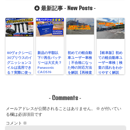
S115/A4を実測
ーソケット増設
レビュー
New Posts
方法
最新記事 -
-
80ヴォクシーに
新品の半額以
初めての軽自動
【岐阜版】初め
30プリウスのイ
下!?再生バッテ
車ユーザー車検
ての軽自動車ユ
グニッションコ
リーは大丈夫？
｜不合格になっ
ーザー車検｜検
イルは流用でき
Panasonic
た時の対応方法
査の流れをわか
CAOS N-
る？実際に使っ
を解説【再検査
りやすく解説
S115/A4を実測
たリアルな結果
編】
【検査編】
レビュー
Comments
-
-
メールアドレスが公開されることはありません。
※
が付いてい
る欄は必須項目です
コメント
※