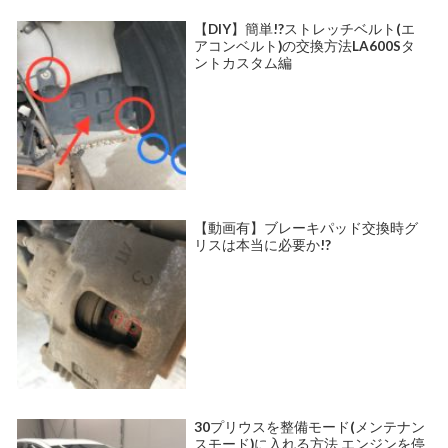
【DIY】簡単!?ストレッチベルト(エ
アコンベルト)の交換方法LA600Sタ
ントカスタム編
【動画有】ブレーキパッド交換時グ
リスは本当に必要か!?
30プリウスを整備モード(メンテナン
スモード)に入れる方法 エンジンを停