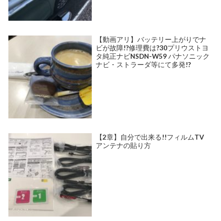
【動画アリ】バッテリー上がりでナ
ビが故障!?修理費は?30プリウストヨ
タ純正ナビNSDN-W59 パナソニック
ナビ・ストラーダ等にて多発!?
【2章】自分で出来る!!フィルムTV
アンテナの貼り方