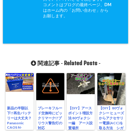
コメントはブログの最終ページ、DM
はホーム内の「お問い合わせ」から
お願します。
Related Posts
関連記事 -
-
新品の半額以
ブレーキフルー
【DIY】アース
【DIY】80ヴォ
下!?再生バッテ
ド交換時にビッ
ポイント増設方
クシー ヒューズ
リーは大丈夫？
クリマーク!?プ
法 80ヴォクシ
からアクセサリ
Panasonic
リウス警告灯の
ー編 アース設
ー電源(ACC)を
CAOS N-
対応
置場所
取る方法 シガ