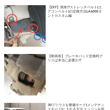
【DIY】簡単!?ストレッチベルト(エ
アコンベルト)の交換方法LA600Sタ
ントカスタム編
【動画有】ブレーキパッド交換時グ
リスは本当に必要か!?
30プリウスを整備モード(メンテナン
スモード)に入れる方法 エンジンを停