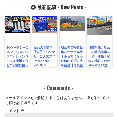
電波改善方法 映
カスタム編
りを良くする方
New Posts
最新記事 -
-
法
80ヴォクシーに
新品の半額以
初めての軽自動
【岐阜版】初め
30プリウスのイ
下!?再生バッテ
車ユーザー車検
ての軽自動車ユ
グニッションコ
リーは大丈夫？
｜不合格になっ
ーザー車検｜検
イルは流用でき
Panasonic
た時の対応方法
査の流れをわか
CAOS N-
る？実際に使っ
を解説【再検査
りやすく解説
S115/A4を実測
たリアルな結果
編】
【検査編】
レビュー
Comments
-
-
メールアドレスが公開されることはありません。
※
が付いてい
る欄は必須項目です
コメント
※