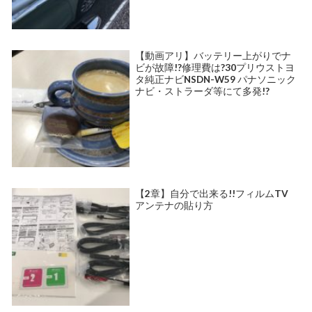
【動画アリ】バッテリー上がりでナ
ビが故障!?修理費は?30プリウストヨ
タ純正ナビNSDN-W59 パナソニック
ナビ・ストラーダ等にて多発!?
【2章】自分で出来る!!フィルムTV
アンテナの貼り方