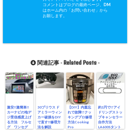
コメントはブログの最終ページ、DM
はホーム内の「お問い合わせ」から
お願します。
Related Posts
関連記事 -
-
激安!!激簡単!!
30プリウス ド
【DIY】内蓋忘
約1円で!?アイ
カーナビの地デ
アミラーウィン
れで故障!?クッ
ドリングストッ
ジ受信感度上げ
カー破損をDIY
キングプロ修理
プキャンセラー
る方法 フルセ
で直す!!修理方
方法Cooking
自作方法
グ ワンセグ
法を解説
Pro
LA600Sタント