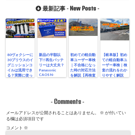
S115/A4を実測
ン 80ヴォクシ
レビュー
New Posts
ー版
最新記事 -
-
80ヴォクシーに
新品の半額以
初めての軽自動
【岐阜版】初め
30プリウスのイ
下!?再生バッテ
車ユーザー車検
ての軽自動車ユ
グニッションコ
リーは大丈夫？
｜不合格になっ
ーザー車検｜検
イルは流用でき
Panasonic
た時の対応方法
査の流れをわか
CAOS N-
る？実際に使っ
を解説【再検査
りやすく解説
S115/A4を実測
たリアルな結果
編】
【検査編】
レビュー
Comments
-
-
メールアドレスが公開されることはありません。
※
が付いてい
る欄は必須項目です
コメント
※