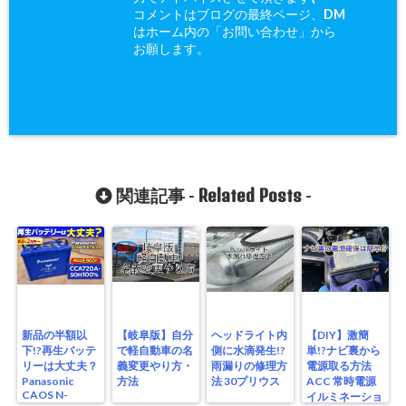
コメントはブログの最終ページ、DM
はホーム内の「お問い合わせ」から
お願します。
Related Posts
関連記事 -
-
新品の半額以
【岐阜版】自分
ヘッドライト内
【DIY】激簡
下!?再生バッテ
で軽自動車の名
側に水滴発生!?
単!?ナビ裏から
リーは大丈夫？
義変更やり方・
雨漏りの修理方
電源取る方法
Panasonic
方法
法 30プリウス
ACC 常時電源
CAOS N-
イルミネーショ