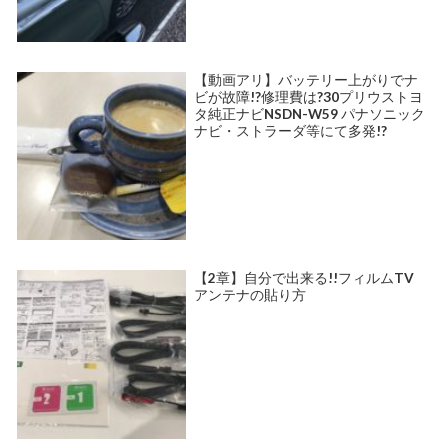
【動画アリ】バッテリー上がりでナ
ビが故障!?修理費は?30プリウストヨ
タ純正ナビNSDN-W59 パナソニック
ナビ・ストラーダ等にて多発!?
【2章】自分で出来る!!フィルムTV
アンテナの貼り方