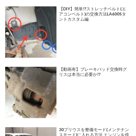
【DIY】簡単!?ストレッチベルト(エ
アコンベルト)の交換方法LA600Sタ
ントカスタム編
【動画有】ブレーキパッド交換時グ
リスは本当に必要か!?
30プリウスを整備モード(メンテナン
スモード)に入れる方法 エンジンを停