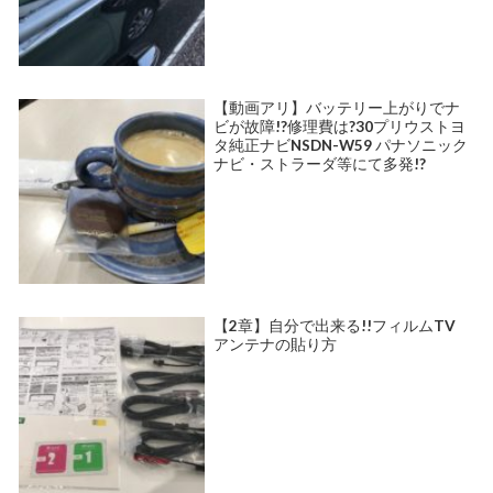
【動画アリ】バッテリー上がりでナ
ビが故障!?修理費は?30プリウストヨ
タ純正ナビNSDN-W59 パナソニック
ナビ・ストラーダ等にて多発!?
【2章】自分で出来る!!フィルムTV
アンテナの貼り方