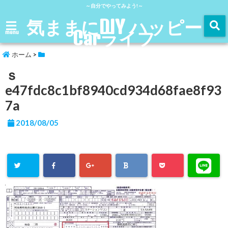
～自分でやってみよう!～
気ままにDIY ハッピー
Carライフ
menu
ホーム
>
ｓ
e47fdc8c1bf8940cd934d68fae8f93
7a
2018/08/05