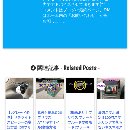
力でアドバイスさせて頂きます(^^ゞ
コメントはブログの最終ページ、DM
はホーム内の「お問い合わせ」から
お願します。
Related Posts
関連記事 -
-
【Lグレード必
意外と簡単!?30
【動画あり】プ
最強スマホ固
見】サテライト
プリウス
リウス ブレーキ
定!?100均スマ
スピーカーの増
ATF(ギアオイ
フルード交換モ
ホリングで落ち
設方法!!30プリ
ル)交換方法
ード(ブレーキ
ない車スマホス