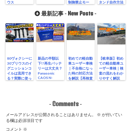
ウス
制御禁止モー
タンド自作方法
ド)移行方法
30プリウス編
New Posts
スマホリング
最新記事 -
-
80ヴォクシーに
新品の半額以
初めての軽自動
【岐阜版】初め
30プリウスのイ
下!?再生バッテ
車ユーザー車検
ての軽自動車ユ
グニッションコ
リーは大丈夫？
｜不合格になっ
ーザー車検｜検
イルは流用でき
Panasonic
た時の対応方法
査の流れをわか
CAOS N-
る？実際に使っ
を解説【再検査
りやすく解説
S115/A4を実測
たリアルな結果
編】
【検査編】
レビュー
Comments
-
-
メールアドレスが公開されることはありません。
※
が付いてい
る欄は必須項目です
コメント
※