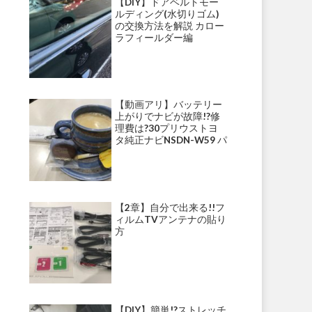
【DIY】ドアベルトモー
ルディング(水切りゴム)
の交換方法を解説 カロー
ラフィールダー編
【動画アリ】バッテリー
上がりでナビが故障!?修
理費は?30プリウストヨ
タ純正ナビNSDN-W59 パ
ナソニックナビ・ストラ
ーダ等にて多発!?
【2章】自分で出来る!!フ
ィルムTVアンテナの貼り
方
【DIY】簡単!?ストレッチ