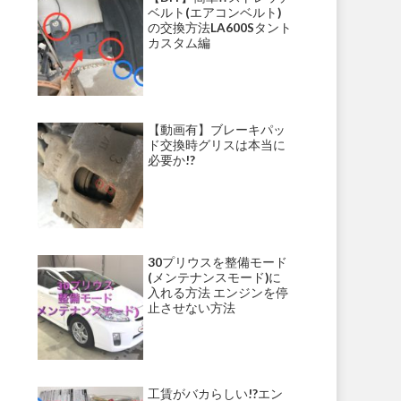
ベルト(エアコンベルト)
の交換方法LA600Sタント
カスタム編
【動画有】ブレーキパッ
ド交換時グリスは本当に
必要か!?
30プリウスを整備モード
(メンテナンスモード)に
入れる方法 エンジンを停
止させない方法
工賃がバカらしい!?エン