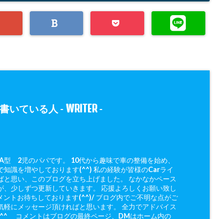
WRITER
書いている人 -
-
 A型 2児のパパです。 10代から趣味で車の整備を始め、
知識を増やしております(^^) 私の経験が皆様のCarライ
ばと思い、このブログを立ち上げました。 なかなかペース
が、少しずつ更新していきます。 応援よろしくお願い致し
メントお待ちしております(^^)/ ブログ内でご不明な点がご
気軽にメッセージ頂ければと思います。 全力でアドバイス
(^^ゞ コメントはブログの最終ページ、DMはホーム内の