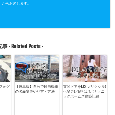
」からお願します。
Related Posts
事 -
-
 フォグ
【岐阜版】自分で軽自動車
玄関ドアをLIXIL(リクシル)
法
の名義変更やり方・方法
へ変更!!価格は!?パナソニ
ックホームズ建築記録