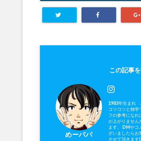
この記事を
1983年生まれ
コツコツと独学で
フの参考になれ
が上がりません
ます。 DMやコ
ざいましたらお
めーパパ
させて頂きます