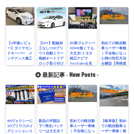
【1年後レビュ
【DIY】配線加
80系ヴォクシー
初めての軽自動
ー】ダイヤモン
工なし!!30プリ
HDMI無くても
車ユーザー車検
ドキーパー メ
ウス自動ミラー
大丈夫!トヨタ
｜不合格になっ
ンテナンス施工
格納オートドア
純正ナビで
た時の対応方法
ロック取り付け
YouTubeを見
を解説【再検査
方法
る方法 NSZT-
編】
New Posts
Y62G
最新記事 -
-
80ヴォクシーに
新品の半額以
初めての軽自動
【岐阜版】初め
30プリウスのイ
下!?再生バッテ
車ユーザー車検
ての軽自動車ユ
グニッションコ
リーは大丈夫？
｜不合格になっ
ーザー車検｜検