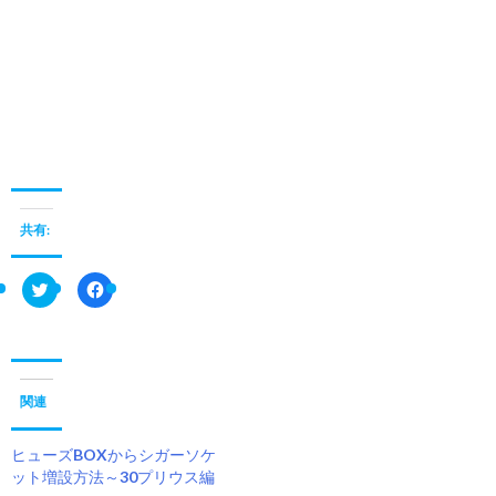
共有:
ク
F
リ
a
ッ
c
ク
e
し
b
て
o
T
o
w
k
i
で
関連
t
共
t
有
e
す
ヒューズBOXからシガーソケ
r
る
で
に
ット増設方法～30プリウス編
共
は