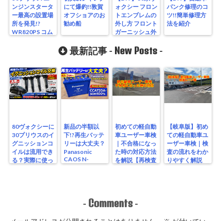
ンジンスタータ
にて爆釣!!敦賀
ォクシー フロン
パンク修理のコ
ー最高の設置場
オフショアのお
トエンブレムの
ツ!!簡単修理方
所を発見!?
勧め船
外し方 フロント
法を紹介
WR820PS コム
ガーニッシュ外
テック
し方
New Posts
最新記事 -
-
80ヴォクシーに
新品の半額以
初めての軽自動
【岐阜版】初め
30プリウスのイ
下!?再生バッテ
車ユーザー車検
ての軽自動車ユ
グニッションコ
リーは大丈夫？
｜不合格になっ
ーザー車検｜検
イルは流用でき
Panasonic
た時の対応方法
査の流れをわか
CAOS N-
る？実際に使っ
を解説【再検査
りやすく解説
S115/A4を実測
たリアルな結果
編】
【検査編】
レビュー
Comments
-
-