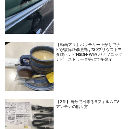
【動画アリ】バッテリー上がりでナ
ビが故障!?修理費は?30プリウストヨ
タ純正ナビNSDN-W59 パナソニック
ナビ・ストラーダ等にて多発!?
【2章】自分で出来る!!フィルムTV
アンテナの貼り方