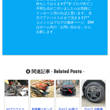
待ちしております(^^)/ ブログ内でご
不明な点がございましたらお気軽に
メッセージ頂ければと思います。 全
力でアドバイスさせて頂きます(^^ゞ
コメントはブログの最終ページ、DM
はホーム内の「お問い合わせ」から
お願します。
Related Posts
関連記事 -
-
30プリウス エ
初真鯛ジギング
【DIY】80系ヴ
【DIY】自動車