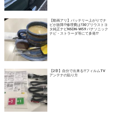
【動画アリ】バッテリー上がりでナ
ビが故障!?修理費は?30プリウストヨ
タ純正ナビNSDN-W59 パナソニック
ナビ・ストラーダ等にて多発!?
【2章】自分で出来る!!フィルムTV
アンテナの貼り方