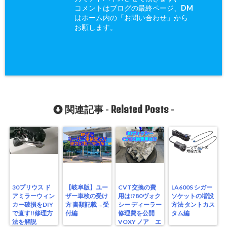
コメントはブログの最終ページ、DM
はホーム内の「お問い合わせ」から
お願します。
Related Posts
関連記事 -
-
30プリウス ド
【岐阜版】ユー
CVT交換の費
LA600S シガー
アミラーウィン
ザー車検の受け
用は!?80ヴォク
ソケットの増設
カー破損をDIY
方 書類記載→受
シー ディーラー
方法 タントカス
で直す!!修理方
付編
修理費を公開
タム編
法を解説
VOXY ノア エ