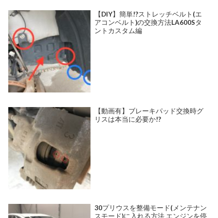
【DIY】簡単!?ストレッチベルト(エ
アコンベルト)の交換方法LA600Sタ
ントカスタム編
【動画有】ブレーキパッド交換時グ
リスは本当に必要か!?
30プリウスを整備モード(メンテナン
スモード)に入れる方法 エンジンを停