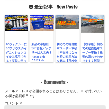
スクァイアで多
New Posts
発!?
最新記事 -
-
80ヴォクシーに
新品の半額以
初めての軽自動
【岐阜版】初め
30プリウスのイ
下!?再生バッテ
車ユーザー車検
ての軽自動車ユ
グニッションコ
リーは大丈夫？
｜不合格になっ
ーザー車検｜検
イルは流用でき
Panasonic
た時の対応方法
査の流れをわか
CAOS N-
る？実際に使っ
を解説【再検査
りやすく解説
S115/A4を実測
たリアルな結果
編】
【検査編】
レビュー
Comments
-
-
メールアドレスが公開されることはありません。
※
が付いてい
る欄は必須項目です
コメント
※