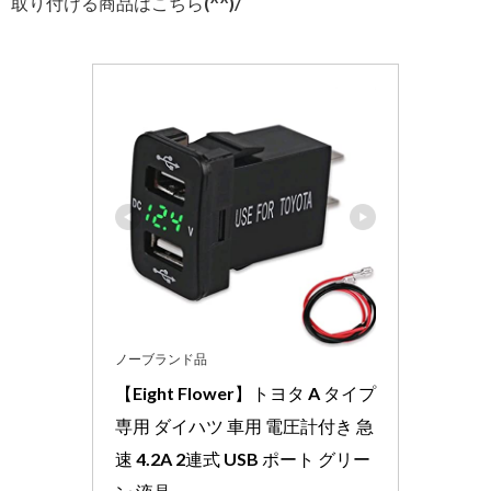
取り付ける商品はこちら(^^)/
ノーブランド品
【Eight Flower】トヨタ A タイプ 
専用 ダイハツ 車用 電圧計付き 急
速 4.2A 2連式 USB ポート グリー