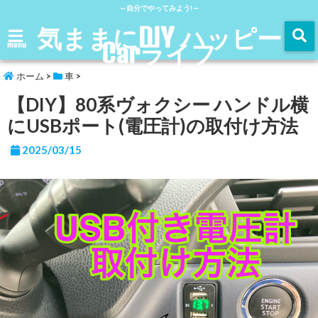
～自分でやってみよう!～
気ままにDIY ハッピー
Carライフ
menu
ホーム
>
車
>
【DIY】80系ヴォクシー ハンドル横
にUSBポート(電圧計)の取付け方法
2025/03/15