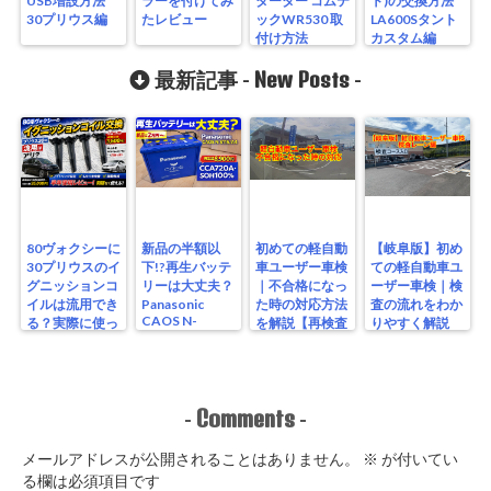
USB増設方法
ラーを付けてみ
ターター コムテ
ト)の交換方法
30プリウス編
たレビュー
ックWR530 取
LA600Sタント
付け方法
カスタム編
New Posts
最新記事 -
-
80ヴォクシーに
新品の半額以
初めての軽自動
【岐阜版】初め
30プリウスのイ
下!?再生バッテ
車ユーザー車検
ての軽自動車ユ
グニッションコ
リーは大丈夫？
｜不合格になっ
ーザー車検｜検
イルは流用でき
Panasonic
た時の対応方法
査の流れをわか
CAOS N-
る？実際に使っ
を解説【再検査
りやすく解説
S115/A4を実測
たリアルな結果
編】
【検査編】
レビュー
Comments
-
-
メールアドレスが公開されることはありません。
※
が付いてい
る欄は必須項目です