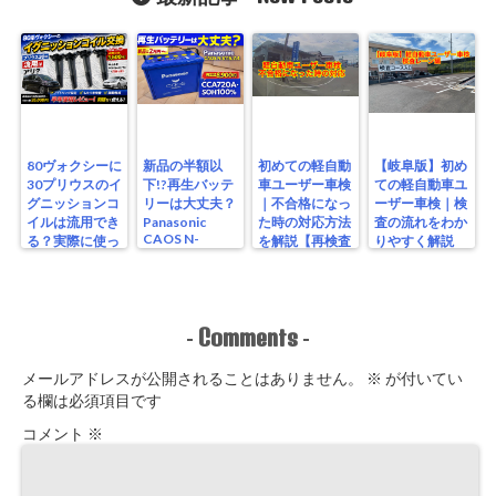
80ヴォクシーに
新品の半額以
初めての軽自動
【岐阜版】初め
30プリウスのイ
下!?再生バッテ
車ユーザー車検
ての軽自動車ユ
グニッションコ
リーは大丈夫？
｜不合格になっ
ーザー車検｜検
イルは流用でき
Panasonic
た時の対応方法
査の流れをわか
CAOS N-
る？実際に使っ
を解説【再検査
りやすく解説
S115/A4を実測
たリアルな結果
編】
【検査編】
レビュー
Comments
-
-
メールアドレスが公開されることはありません。
※
が付いてい
る欄は必須項目です
コメント
※