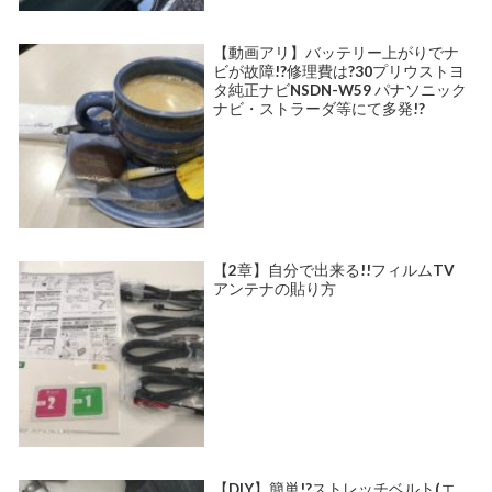
【動画アリ】バッテリー上がりでナ
ビが故障!?修理費は?30プリウストヨ
タ純正ナビNSDN-W59 パナソニック
ナビ・ストラーダ等にて多発!?
【2章】自分で出来る!!フィルムTV
アンテナの貼り方
【DIY】簡単!?ストレッチベルト(エ