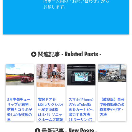
はホーム内の「お問い合わせ」から
お願します。
Related Posts
関連記事 -
-
5月中旬チュー
玄関ドアを
スマホ(iPhone)
【岐阜版】自分
リップが満開!!
LIXIL(リクシル)
のYouTube動
で軽自動車の名
芝桜とコラボが
へ変更!!価格
画をカーナビへ
義変更やり方・
楽しめる牧歌の
は!?パナソニッ
出力する方法
方法
里
クホームズ建築
(ミラーリング)
記録
New Posts
最新記事 -
-