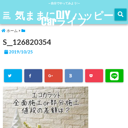
～自分でやってみよう!～
気ままにDIY ハッピー
Carライフ
menu
ホーム
>
S__126820354
2019/10/25